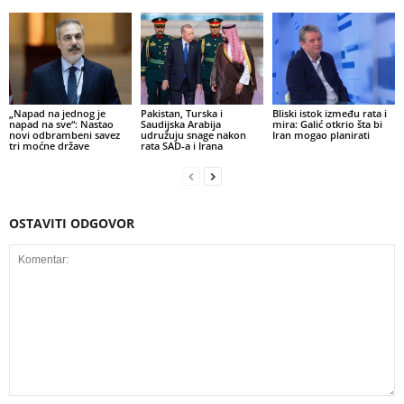
„Napad na jednog je
Pakistan, Turska i
Bliski istok između rata i
napad na sve“: Nastao
Saudijska Arabija
mira: Galić otkrio šta bi
novi odbrambeni savez
udružuju snage nakon
Iran mogao planirati
tri moćne države
rata SAD-a i Irana
OSTAVITI ODGOVOR