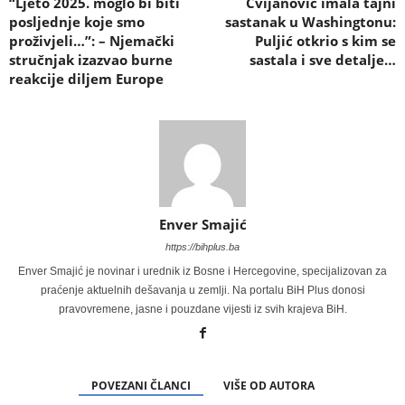
“Ljeto 2025. moglo bi biti
Cvijanović imala tajni
posljednje koje smo
sastanak u Washingtonu:
proživjeli…”: – Njemački
Puljić otkrio s kim se
stručnjak izazvao burne
sastala i sve detalje…
reakcije diljem Europe
Enver Smajić
https://bihplus.ba
Enver Smajić je novinar i urednik iz Bosne i Hercegovine, specijalizovan za
praćenje aktuelnih dešavanja u zemlji. Na portalu BiH Plus donosi
pravovremene, jasne i pouzdane vijesti iz svih krajeva BiH.
POVEZANI ČLANCI
VIŠE OD AUTORA