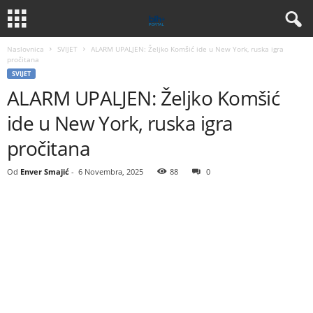
Naslovnica
SVIJET
ALARM UPALJEN: Željko Komšić ide u New York, ruska igra
pročitana
SVIJET
ALARM UPALJEN: Željko Komšić
ide u New York, ruska igra
pročitana
Od
Enver Smajić
-
6 Novembra, 2025
88
0