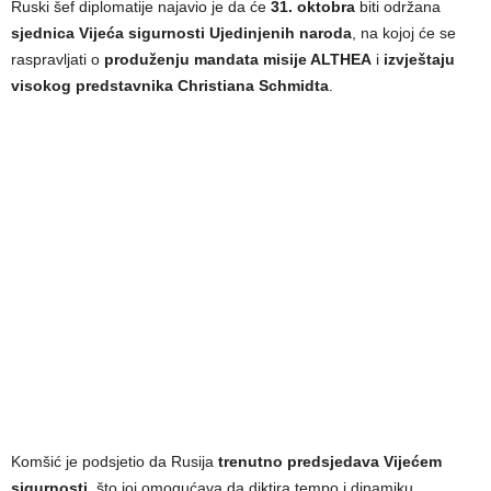
Ruski šef diplomatije najavio je da će
31. oktobra
biti održana
sjednica Vijeća sigurnosti Ujedinjenih naroda
, na kojoj će se
raspravljati o
produženju mandata misije ALTHEA
i
izvještaju
visokog predstavnika Christiana Schmidta
.
Komšić je podsjetio da Rusija
trenutno predsjedava Vijećem
sigurnosti
, što joj omogućava da diktira tempo i dinamiku