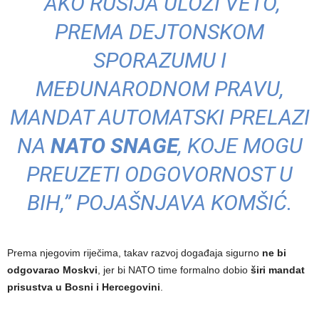
“AKO RUSIJA ULOŽI VETO,
PREMA DEJTONSKOM
SPORAZUMU I
MEĐUNARODNOM PRAVU,
MANDAT AUTOMATSKI PRELAZI
NA
NATO SNAGE
, KOJE MOGU
PREUZETI ODGOVORNOST U
BIH,” POJAŠNJAVA KOMŠIĆ.
Prema njegovim riječima, takav razvoj događaja sigurno
ne bi
odgovarao Moskvi
, jer bi NATO time formalno dobio
širi mandat
prisustva u Bosni i Hercegovini
.