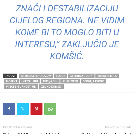
ZNAČI I DESTABILIZACIJU
CIJELOG REGIONA. NE VIDIM
KOME BI TO MOGLO BITI U
INTERESU,” ZAKLJUČIO JE
KOMŠIĆ.
TAGOVI
DEJTONSKI SPORAZUM
EUFOR
MILORAD DODIK
MISIJA ALTHEA
MOSKVA
NATO U BIH
RUSIJA BIH
RUSKI VETO
SERGEJ LAVROV
VIJEĆE SIGURNOSTI UN
ŽELJKO KOMŠIĆ
Prethodni članak
Naredni članak