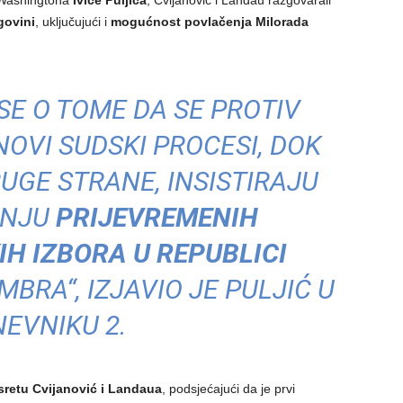
 Washingtona
Ivice Puljića
, Cvijanović i Landau razgovarali
govini
, uključujući i
mogućnost povlačenja Milorada
E O TOME DA SE PROTIV
NOVI SUDSKI PROCESI, DOK
RUGE STRANE, INSISTIRAJU
ANJU
PRIJEVREMENIH
H IZBORA U REPUBLICI
BRA“, IZJAVIO JE PULJIĆ U
EVNIKU 2.
retu Cvijanović i Landaua
, podsjećajući da je prvi