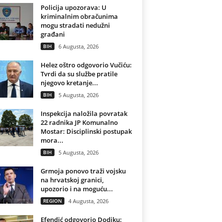
Policija upozorava: U
kriminalnim obračunima
mogu stradati nedužni
građani
BIH
6 Augusta, 2026
Helez oštro odgovorio Vučiću:
Tvrdi da su službe pratile
njegovo kretanje...
BIH
5 Augusta, 2026
Inspekcija naložila povratak
22 radnika JP Komunalno
Mostar: Disciplinski postupak
mora...
BIH
5 Augusta, 2026
Grmoja ponovo traži vojsku
na hrvatskoj granici,
upozorio i na moguću...
REGION
4 Augusta, 2026
Efendić odgovorio Dodiku: