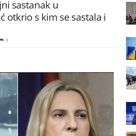
jni sastanak u
 otkrio s kim se sastala i
0