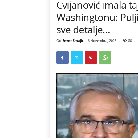
Cvijanović imala ta
Washingtonu: Puljić
sve detalje…
Od
Enver Smajić
-
6 Novembra, 2025
80