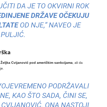
ČITI DA JE TO OKVIRNI ROK
EDINJENE DRŽAVE OČEKUJU
LTATE
OD NJE,“ NAVEO JE
PULJIĆ.
rška
i Željka Cvijanović pod američkim sankcijama
, ali da
je.
SVOJEVREMENO PODRŽAVALI
NE, KAO ŠTO SADA, ČINI SE,
CVIJANOVIĆ. ONA NASTOJI