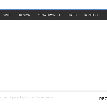
KT
SVIJET
REGION
CRNA HRONIKA
SPORT
KONTAKT
 u Washingtonu: Puljić otkrio s kim se sastala...
REC