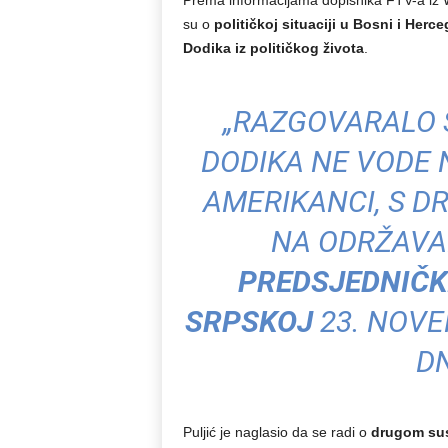
Prema informacijama dopisnika FTV-a iz
su o
političkoj situaciji u Bosni i Herce
Dodika iz političkog života
.
„RAZGOVARALO S
DODIKA NE VODE 
AMERIKANCI, S D
NA ODRŽAV
PREDSJEDNIČKI
SRPSKOJ
23. NOVEM
DN
Puljić je naglasio da se radi o
drugom sus