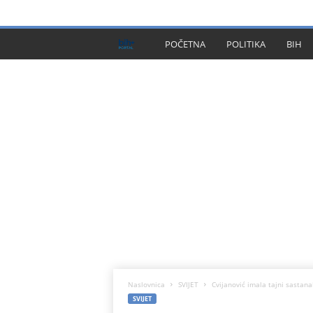
PRIVACY POLICY
IMPRESSUM
O NAMA
KONTA
B
POČETNA
POLITIKA
BIH
I
H
P
l
u
s
Naslovnica
SVIJET
Cvijanović imala tajni sastanak
SVIJET