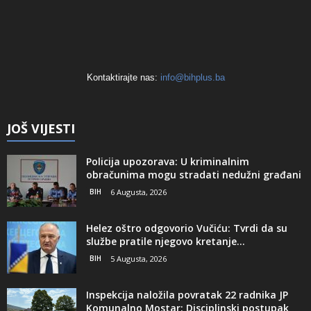
Kontaktirajte nas:
info@bihplus.ba
JOŠ VIJESTI
Policija upozorava: U kriminalnim
obračunima mogu stradati nedužni građani
BIH
6 Augusta, 2026
Helez oštro odgovorio Vučiću: Tvrdi da su
službe pratile njegovo kretanje...
BIH
5 Augusta, 2026
Inspekcija naložila povratak 22 radnika JP
Komunalno Mostar: Disciplinski postupak