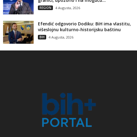
granici, upozorio i na moguću...
REGION
4 Augusta, 2026
Efendić odgovorio Dodiku: BiH ima vlastitu,
višeslojnu kulturno-historijsku baštinu
BIH
4 Augusta, 2026