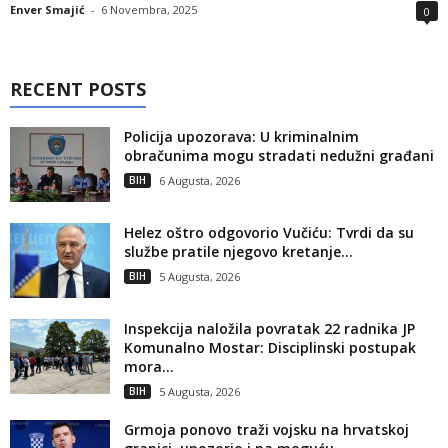
Enver Smajić
-
6 Novembra, 2025
0
RECENT POSTS
Policija upozorava: U kriminalnim
obračunima mogu stradati nedužni građani
BIH
6 Augusta, 2026
Helez oštro odgovorio Vučiću: Tvrdi da su
službe pratile njegovo kretanje...
BIH
5 Augusta, 2026
Inspekcija naložila povratak 22 radnika JP
Komunalno Mostar: Disciplinski postupak
mora...
BIH
5 Augusta, 2026
Grmoja ponovo traži vojsku na hrvatskoj