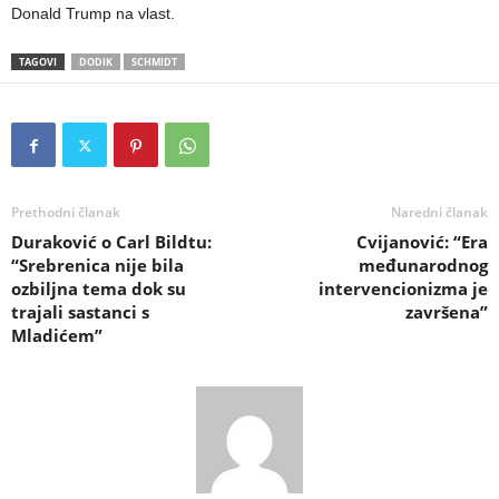
Donald Trump na vlast.
TAGOVI
DODIK
SCHMIDT
Prethodni članak
Naredni članak
Duraković o Carl Bildtu:
Cvijanović: “Era
“Srebrenica nije bila
međunarodnog
ozbiljna tema dok su
intervencionizma je
trajali sastanci s
završena”
Mladićem”