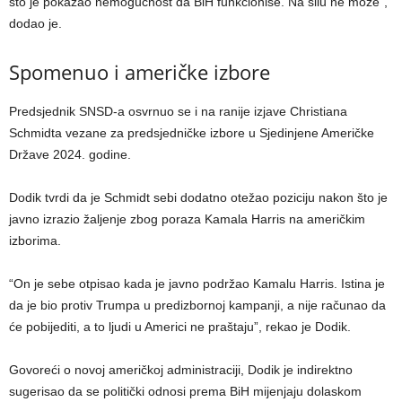
što je pokazao nemogućnost da BiH funkcioniše. Na silu ne može”,
dodao je.
Spomenuo i američke izbore
Predsjednik SNSD-a osvrnuo se i na ranije izjave Christiana
Schmidta vezane za predsjedničke izbore u Sjedinjene Američke
Države 2024. godine.
Dodik tvrdi da je Schmidt sebi dodatno otežao poziciju nakon što je
javno izrazio žaljenje zbog poraza Kamala Harris na američkim
izborima.
“On je sebe otpisao kada je javno podržao Kamalu Harris. Istina je
da je bio protiv Trumpa u predizbornoj kampanji, a nije računao da
će pobijediti, a to ljudi u Americi ne praštaju”, rekao je Dodik.
Govoreći o novoj američkoj administraciji, Dodik je indirektno
sugerisao da se politički odnosi prema BiH mijenjaju dolaskom