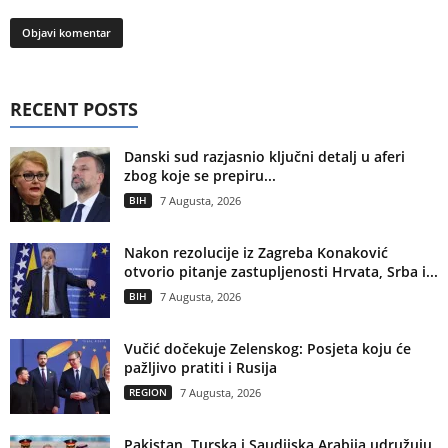
RECENT POSTS
Danski sud razjasnio ključni detalj u aferi
zbog koje se prepiru...
BIH
7 Augusta, 2026
Nakon rezolucije iz Zagreba Konaković
otvorio pitanje zastupljenosti Hrvata, Srba i...
BIH
7 Augusta, 2026
Vučić dočekuje Zelenskog: Posjeta koju će
pažljivo pratiti i Rusija
REGION
7 Augusta, 2026
Pakistan, Turska i Saudijska Arabija udružuju