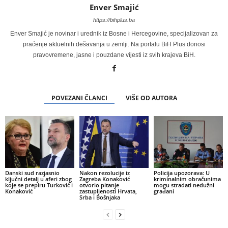
Enver Smajić
https://bihplus.ba
Enver Smajić je novinar i urednik iz Bosne i Hercegovine, specijalizovan za
praćenje aktuelnih dešavanja u zemlji. Na portalu BiH Plus donosi
pravovremene, jasne i pouzdane vijesti iz svih krajeva BiH.
POVEZANI ČLANCI
VIŠE OD AUTORA
Danski sud razjasnio
Nakon rezolucije iz
Policija upozorava: U
ključni detalj u aferi zbog
Zagreba Konaković
kriminalnim obračunima
koje se prepiru Turković i
otvorio pitanje
mogu stradati nedužni
Konaković
zastupljenosti Hrvata,
građani
Srba i Bošnjaka