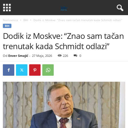
Naslovnica
BIH
Dodik iz Moskve: “Znao sam tačan trenutak kada Schmidt odlazi”
BIH
Dodik iz Moskve: “Znao sam tačan
trenutak kada Schmidt odlazi”
Od
Enver Smajić
-
27 Maja, 2026
226
0