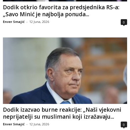
Dodik otkrio favorita za predsjednika RS-a:
„Savo Minić je najbolja ponuda...
Enver Smajić
-
12 Juna, 2026
0
Dodik izazvao burne reakcije: „Naši vjekovni
neprijatelji su muslimani koji izražavaju...
Enver Smajić
-
12 Juna, 2026
0