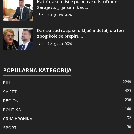
Katić nakon dvije pucnjave u Istočnom
Sarajevu: „I ja sam kao...
BIH
8 Augusta, 2026
Danski sud razjasnio ključni detalj u aferi
zbog koje se prepiru...
BIH
7 Augusta, 2026
POPULARNA KATEGORIJA
2249
BIH
423
SVIJET
208
REGION
140
POLITIKA
52
CRNA HRONIKA
30
SPORT