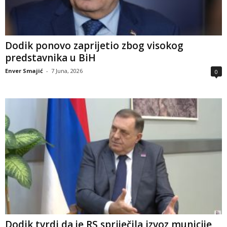
Dodik ponovo zaprijetio zbog visokog
predstavnika u BiH
Enver Smajić
-
7 Juna, 2026
0
Dodik tvrdi da je RS spriječila izvoz municije