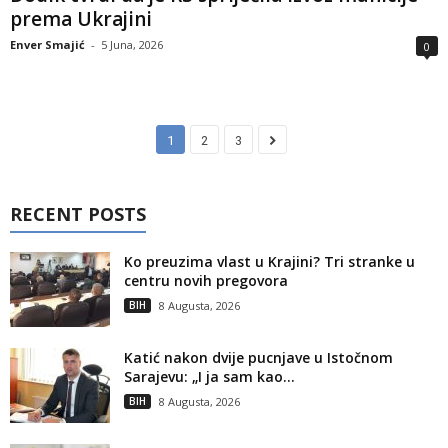
prema Ukrajini
Enver Smajić
-
5 Juna, 2026
0
1
2
3
RECENT POSTS
Ko preuzima vlast u Krajini? Tri stranke u
centru novih pregovora
BIH
8 Augusta, 2026
Katić nakon dvije pucnjave u Istočnom
Sarajevu: „I ja sam kao...
BIH
8 Augusta, 2026