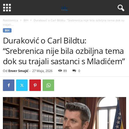
Naslovnica
BIH
Duraković o Carl Bildtu: “Srebrenica nije bila ozbiljna tema dok su
trajali...
BIH
Duraković o Carl Bildtu:
“Srebrenica nije bila ozbiljna tema
dok su trajali sastanci s Mladićem”
Od
Enver Smajić
-
27 Maja, 2026
89
0