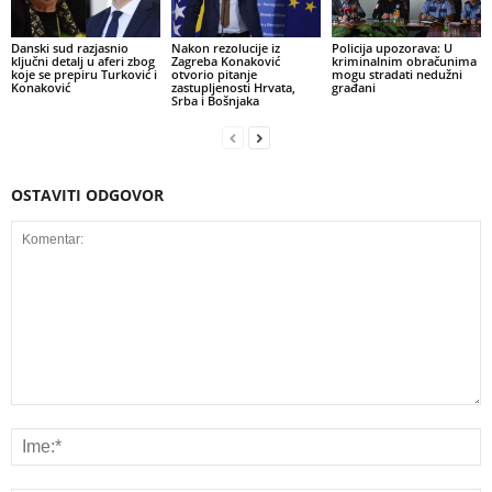
Danski sud razjasnio
Nakon rezolucije iz
Policija upozorava: U
ključni detalj u aferi zbog
Zagreba Konaković
kriminalnim obračunima
koje se prepiru Turković i
otvorio pitanje
mogu stradati nedužni
Konaković
zastupljenosti Hrvata,
građani
Srba i Bošnjaka
OSTAVITI ODGOVOR