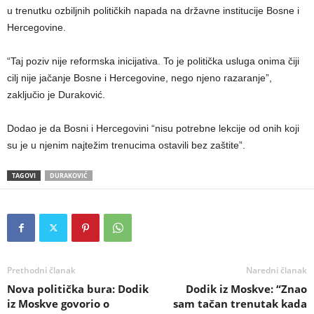
u trenutku ozbiljnih političkih napada na državne institucije Bosne i
Hercegovine.
“Taj poziv nije reformska inicijativa. To je politička usluga onima čiji
cilj nije jačanje Bosne i Hercegovine, nego njeno razaranje”,
zaključio je Duraković.
Dodao je da Bosni i Hercegovini “nisu potrebne lekcije od onih koji
su je u njenim najtežim trenucima ostavili bez zaštite”.
TAGOVI
DURAKOVIĆ
Prethodni članak
Naredni članak
Nova politička bura: Dodik
Dodik iz Moskve: “Znao
iz Moskve govorio o
sam tačan trenutak kada