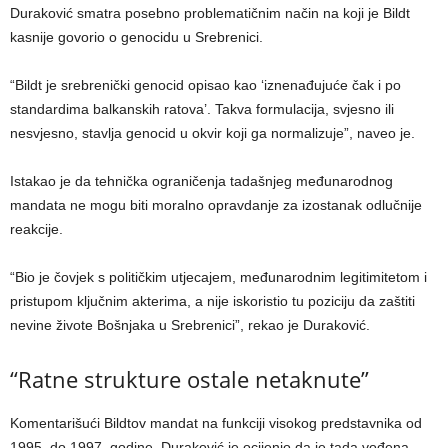
Duraković smatra posebno problematičnim način na koji je Bildt
kasnije govorio o genocidu u Srebrenici.
“Bildt je srebrenički genocid opisao kao ‘iznenađujuće čak i po
standardima balkanskih ratova’. Takva formulacija, svjesno ili
nesvjesno, stavlja genocid u okvir koji ga normalizuje”, naveo je.
Istakao je da tehnička ograničenja tadašnjeg međunarodnog
mandata ne mogu biti moralno opravdanje za izostanak odlučnije
reakcije.
“Bio je čovjek s političkim utjecajem, međunarodnim legitimitetom i
pristupom ključnim akterima, a nije iskoristio tu poziciju da zaštiti
nevine živote Bošnjaka u Srebrenici”, rekao je Duraković.
“Ratne strukture ostale netaknute”
Komentarišući Bildtov mandat na funkciji visokog predstavnika od
1995. do 1997. godine, Duraković je ocijenio da je tada vođena