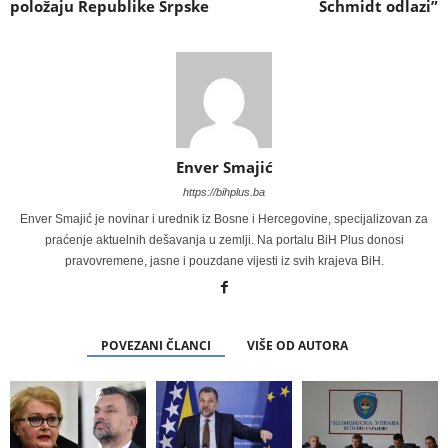
položaju Republike Srpske
Schmidt odlazi”
Enver Smajić
https://bihplus.ba
Enver Smajić je novinar i urednik iz Bosne i Hercegovine, specijalizovan za
praćenje aktuelnih dešavanja u zemlji. Na portalu BiH Plus donosi
pravovremene, jasne i pouzdane vijesti iz svih krajeva BiH.
POVEZANI ČLANCI
VIŠE OD AUTORA