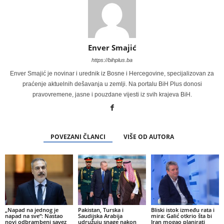
Enver Smajić
https://bihplus.ba
Enver Smajić je novinar i urednik iz Bosne i Hercegovine, specijalizovan za
praćenje aktuelnih dešavanja u zemlji. Na portalu BiH Plus donosi
pravovremene, jasne i pouzdane vijesti iz svih krajeva BiH.
POVEZANI ČLANCI
VIŠE OD AUTORA
„Napad na jednog je
Pakistan, Turska i
Bliski istok između rata i
napad na sve“: Nastao
Saudijska Arabija
mira: Galić otkrio šta bi
novi odbrambeni savez
udružuju snage nakon
Iran mogao planirati