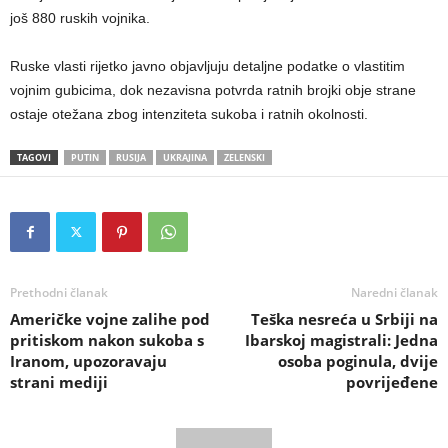
još 880 ruskih vojnika.
Ruske vlasti rijetko javno objavljuju detaljne podatke o vlastitim
vojnim gubicima, dok nezavisna potvrda ratnih brojki obje strane
ostaje otežana zbog intenziteta sukoba i ratnih okolnosti.
TAGOVI
PUTIN
RUSIJA
UKRAJINA
ZELENSKI
Prethodni članak
Naredni članak
Američke vojne zalihe pod
Teška nesreća u Srbiji na
pritiskom nakon sukoba s
Ibarskoj magistrali: Jedna
Iranom, upozoravaju
osoba poginula, dvije
strani mediji
povrijeđene