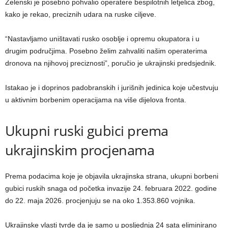
Zelenski je posebno pohvalio operatere bespilotnih letjelica zbog,
kako je rekao, preciznih udara na ruske ciljeve.
“Nastavljamo uništavati rusko osoblje i opremu okupatora i u
drugim područjima. Posebno želim zahvaliti našim operaterima
dronova na njihovoj preciznosti”, poručio je ukrajinski predsjednik.
Istakao je i doprinos padobranskih i jurišnih jedinica koje učestvuju
u aktivnim borbenim operacijama na više dijelova fronta.
Ukupni ruski gubici prema
ukrajinskim procjenama
Prema podacima koje je objavila ukrajinska strana, ukupni borbeni
gubici ruskih snaga od početka invazije 24. februara 2022. godine
do 22. maja 2026. procjenjuju se na oko 1.353.860 vojnika.
Ukrajinske vlasti tvrde da je samo u posljednja 24 sata eliminirano