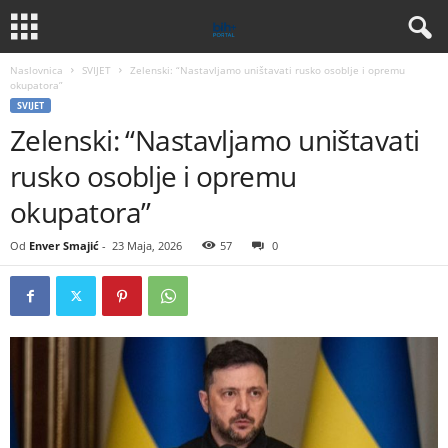
Naslovnica
SVIJET
Zelenski: “Nastavljamo uništavati rusko osoblje i opremu
okupatora”
SVIJET
Zelenski: “Nastavljamo uništavati
rusko osoblje i opremu
okupatora”
Od
Enver Smajić
-
23 Maja, 2026
57
0