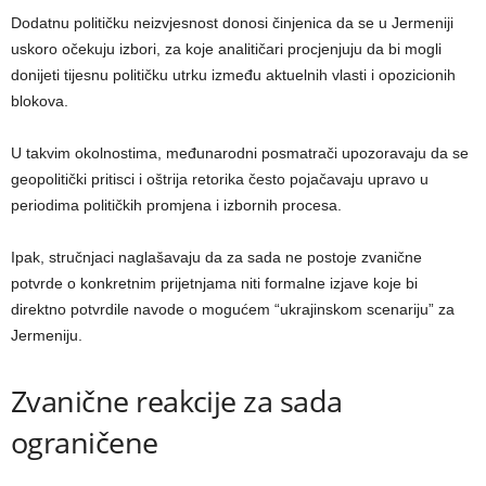
Dodatnu političku neizvjesnost donosi činjenica da se u Jermeniji
uskoro očekuju izbori, za koje analitičari procjenjuju da bi mogli
donijeti tijesnu političku utrku između aktuelnih vlasti i opozicionih
blokova.
U takvim okolnostima, međunarodni posmatrači upozoravaju da se
geopolitički pritisci i oštrija retorika često pojačavaju upravo u
periodima političkih promjena i izbornih procesa.
Ipak, stručnjaci naglašavaju da za sada ne postoje zvanične
potvrde o konkretnim prijetnjama niti formalne izjave koje bi
direktno potvrdile navode o mogućem “ukrajinskom scenariju” za
Jermeniju.
Zvanične reakcije za sada
ograničene