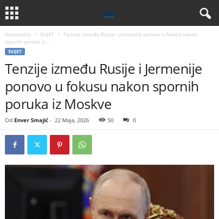
Naslovnica
SVIJET
Tenzije između Rusije i Jermenije ponovo u fokusu nakon
spornih poruka iz...
SVIJET
Tenzije između Rusije i Jermenije
ponovo u fokusu nakon spornih
poruka iz Moskve
Od
Enver Smajić
-
22 Maja, 2026
50
0