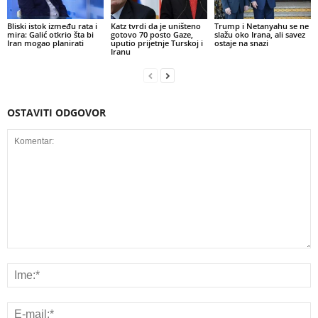
Bliski istok između rata i
Katz tvrdi da je uništeno
Trump i Netanyahu se ne
mira: Galić otkrio šta bi
gotovo 70 posto Gaze,
slažu oko Irana, ali savez
Iran mogao planirati
uputio prijetnje Turskoj i
ostaje na snazi
Iranu
OSTAVITI ODGOVOR