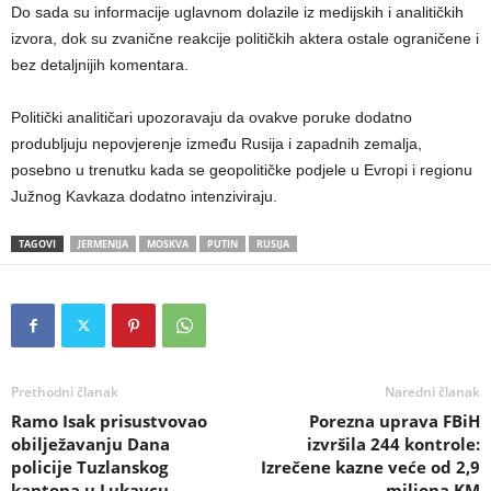
Do sada su informacije uglavnom dolazile iz medijskih i analitičkih
izvora, dok su zvanične reakcije političkih aktera ostale ograničene i
bez detaljnijih komentara.
Politički analitičari upozoravaju da ovakve poruke dodatno
produbljuju nepovjerenje između Rusija i zapadnih zemalja,
posebno u trenutku kada se geopolitičke podjele u Evropi i regionu
Južnog Kavkaza dodatno intenziviraju.
TAGOVI
JERMENIJA
MOSKVA
PUTIN
RUSIJA
Prethodni članak
Naredni članak
Ramo Isak prisustvovao
Porezna uprava FBiH
obilježavanju Dana
izvršila 244 kontrole:
policije Tuzlanskog
Izrečene kazne veće od 2,9
kantona u Lukavcu
miliona KM