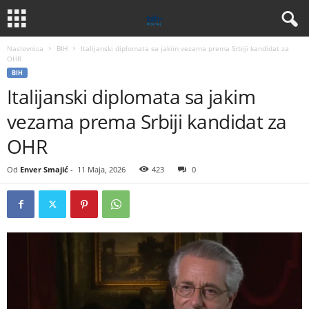
Naslovnica
BIH
Italijanski diplomata sa jakim vezama prema Srbiji kandidat za
OHR
BIH
Italijanski diplomata sa jakim
vezama prema Srbiji kandidat za
OHR
Od
Enver Smajić
-
11 Maja, 2026
423
0