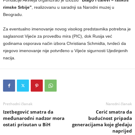
rimske Srbije”
, realizovanu u saradnji sa Narodni muzej u
Beogradu.
Za eventualno imenovanje novog visokog predstavnika potrebna je
saglasnost Vijeće za provedbu mira (PIC), dok Rusija već
godinama osporava način izbora Christiana Schmidta, tvrdeći da
njegovo imenovanje nije potvrđeno u Vijeće sigurnosti Ujedinjenih
nacija.
Prethodni članak
Naredni članak
Izetbegović smatra da
Cerić smatra da
međunarodni nadzor mora
budućnost pripada
ostati prisutan u BiH
generacijama koje gledaju
naprijed