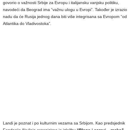
govorio o važnosti Srbije za Evropu i italijansku vanjsku politiku,
navodeći da Beograd ima “važnu ulogu u Evropi”. Također je izrazio
nadu da će Rusija jednog dana biti više integrisana sa Evropom “od
Atlantika do Vladivostoka”.
Landi je poznat i po kulturnim vezama sa Srbijom. Kao predsjednik
Fondacije Akvileja organizirao je izložbu
“Blago i carevi – raskoš