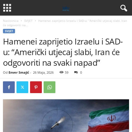
Naslovnica
SVIJET
Hamenei zaprijetio Izraelu i SAD-u: “Američki utjecaj slabi, Iran
će odgovoriti na...
SVIJET
Hamenei zaprijetio Izraelu i SAD-
u: “Američki utjecaj slabi, Iran će
odgovoriti na svaki napad”
Od
Enver Smajić
-
26 Maja, 2026
59
0