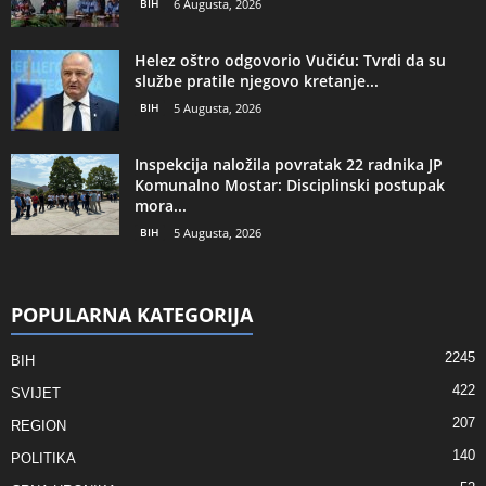
BIH
6 Augusta, 2026
Helez oštro odgovorio Vučiću: Tvrdi da su
službe pratile njegovo kretanje...
BIH
5 Augusta, 2026
Inspekcija naložila povratak 22 radnika JP
Komunalno Mostar: Disciplinski postupak
mora...
BIH
5 Augusta, 2026
POPULARNA KATEGORIJA
2245
BIH
422
SVIJET
207
REGION
140
POLITIKA