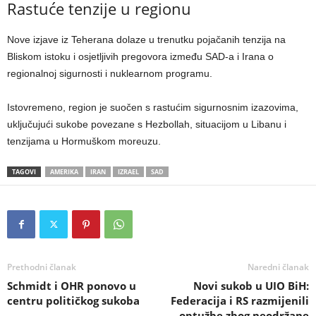
Rastuće tenzije u regionu
Nove izjave iz Teherana dolaze u trenutku pojačanih tenzija na
Bliskom istoku i osjetljivih pregovora između SAD-a i Irana o
regionalnoj sigurnosti i nuklearnom programu.
Istovremeno, region je suočen s rastućim sigurnosnim izazovima,
uključujući sukobe povezane s Hezbollah, situacijom u Libanu i
tenzijama u Hormuškom moreuzu.
TAGOVI
AMERIKA
IRAN
IZRAEL
SAD
Prethodni članak
Naredni članak
Schmidt i OHR ponovo u
Novi sukob u UIO BiH:
centru političkog sukoba
Federacija i RS razmijenili
optužbe zbog neodržane