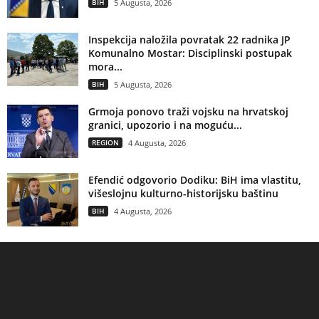
BIH
5 Augusta, 2026
Inspekcija naložila povratak 22 radnika JP
Komunalno Mostar: Disciplinski postupak
mora...
BIH
5 Augusta, 2026
Grmoja ponovo traži vojsku na hrvatskoj
granici, upozorio i na moguću...
REGION
4 Augusta, 2026
Efendić odgovorio Dodiku: BiH ima vlastitu,
višeslojnu kulturno-historijsku baštinu
BIH
4 Augusta, 2026