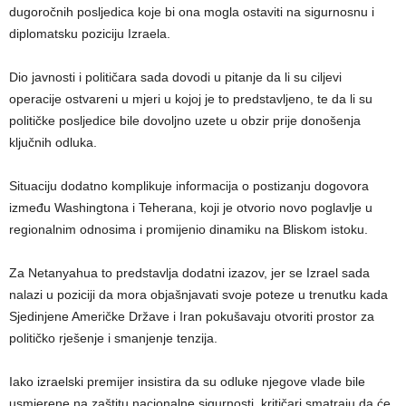
dugoročnih posljedica koje bi ona mogla ostaviti na sigurnosnu i
diplomatsku poziciju Izraela.
Dio javnosti i političara sada dovodi u pitanje da li su ciljevi
operacije ostvareni u mjeri u kojoj je to predstavljeno, te da li su
političke posljedice bile dovoljno uzete u obzir prije donošenja
ključnih odluka.
Situaciju dodatno komplikuje informacija o postizanju dogovora
između Washingtona i Teherana, koji je otvorio novo poglavlje u
regionalnim odnosima i promijenio dinamiku na Bliskom istoku.
Za Netanyahua to predstavlja dodatni izazov, jer se Izrael sada
nalazi u poziciji da mora objašnjavati svoje poteze u trenutku kada
Sjedinjene Američke Države i Iran pokušavaju otvoriti prostor za
političko rješenje i smanjenje tenzija.
Iako izraelski premijer insistira da su odluke njegove vlade bile
usmjerene na zaštitu nacionalne sigurnosti, kritičari smatraju da će