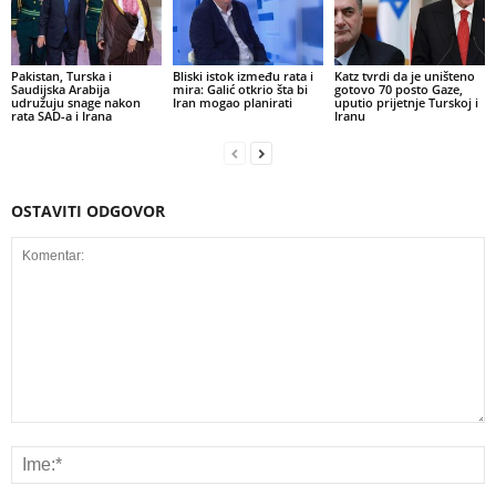
Pakistan, Turska i
Bliski istok između rata i
Katz tvrdi da je uništeno
Saudijska Arabija
mira: Galić otkrio šta bi
gotovo 70 posto Gaze,
udružuju snage nakon
Iran mogao planirati
uputio prijetnje Turskoj i
rata SAD-a i Irana
Iranu
OSTAVITI ODGOVOR