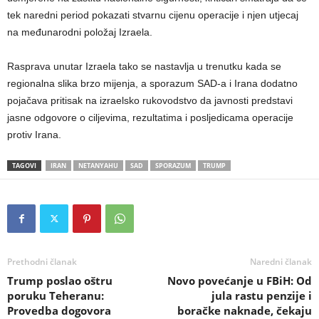
tek naredni period pokazati stvarnu cijenu operacije i njen utjecaj
na međunarodni položaj Izraela.
Rasprava unutar Izraela tako se nastavlja u trenutku kada se
regionalna slika brzo mijenja, a sporazum SAD-a i Irana dodatno
pojačava pritisak na izraelsko rukovodstvo da javnosti predstavi
jasne odgovore o ciljevima, rezultatima i posljedicama operacije
protiv Irana.
TAGOVI
IRAN
NETANYAHU
SAD
SPORAZUM
TRUMP
Prethodni članak
Naredni članak
Trump poslao oštru
Novo povećanje u FBiH: Od
poruku Teheranu:
jula rastu penzije i
Provedba dogovora
boračke naknade, čekaju