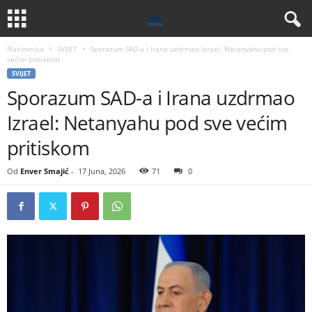
Naslovnica
SVIJET
Sporazum SAD-a i Irana uzdrmao Izrael: Netanyahu pod sve
većim pritiskom
SVIJET
Sporazum SAD-a i Irana uzdrmao
Izrael: Netanyahu pod sve većim
pritiskom
Od
Enver Smajić
-
17 Juna, 2026
71
0