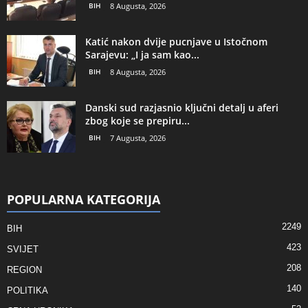
BIH
8 Augusta, 2026
Katić nakon dvije pucnjave u Istočnom
Sarajevu: „I ja sam kao...
BIH
8 Augusta, 2026
Danski sud razjasnio ključni detalj u aferi
zbog koje se prepiru...
BIH
7 Augusta, 2026
POPULARNA KATEGORIJA
2249
BIH
423
SVIJET
208
REGION
140
POLITIKA