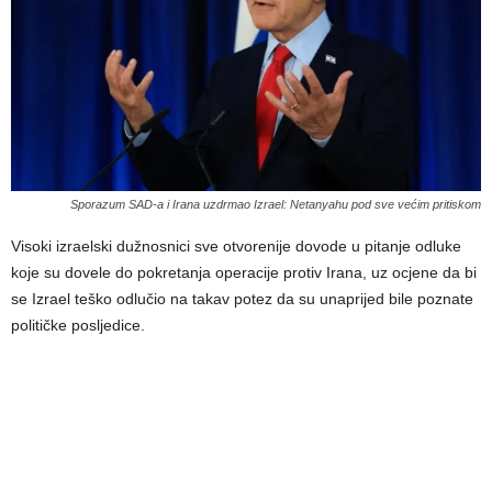
Sporazum SAD-a i Irana uzdrmao Izrael: Netanyahu pod sve većim pritiskom
Visoki izraelski dužnosnici sve otvorenije dovode u pitanje odluke
koje su dovele do pokretanja operacije protiv Irana, uz ocjene da bi
se Izrael teško odlučio na takav potez da su unaprijed bile poznate
političke posljedice.