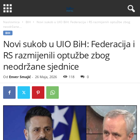
Naslovnica
BIH
Novi sukob u UIO BiH: Federacija i RS razmijenili optužbe zbog
neodržane...
BIH
Novi sukob u UIO BiH: Federacija i
RS razmijenili optužbe zbog
neodržane sjednice
Od
Enver Smajić
-
26 Maja, 2026
118
0