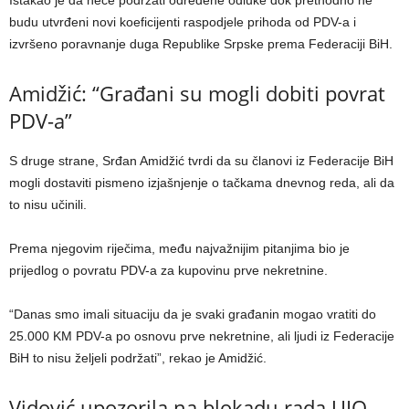
Istakao je da neće podržati određene odluke dok prethodno ne
budu utvrđeni novi koeficijenti raspodjele prihoda od PDV-a i
izvršeno poravnanje duga Republike Srpske prema Federaciji BiH.
Amidžić: “Građani su mogli dobiti povrat
PDV-a”
S druge strane, Srđan Amidžić tvrdi da su članovi iz Federacije BiH
mogli dostaviti pismeno izjašnjenje o tačkama dnevnog reda, ali da
to nisu učinili.
Prema njegovim riječima, među najvažnijim pitanjima bio je
prijedlog o povratu PDV-a za kupovinu prve nekretnine.
“Danas smo imali situaciju da je svaki građanin mogao vratiti do
25.000 KM PDV-a po osnovu prve nekretnine, ali ljudi iz Federacije
BiH to nisu željeli podržati”, rekao je Amidžić.
Vidović upozorila na blokadu rada UIO