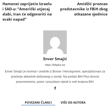
Hamenei zaprijetio Izraelu
Amidžić prozvao
i SAD-u: “Američki utjecaj
predstavnike iz FBiH zbog
slabi, Iran će odgovoriti na
otkazane sjednice
svaki napad”
Enver Smajić
https://bihplus.ba
Enver Smajić je novinar i urednik iz Bosne i Hercegovine, specijalizovan za
praćenje aktuelnih dešavanja u zemlji. Na portalu BiH Plus donosi
pravovremene, jasne i pouzdane vijesti iz svih krajeva BiH.
POVEZANI ČLANCI
VIŠE OD AUTORA