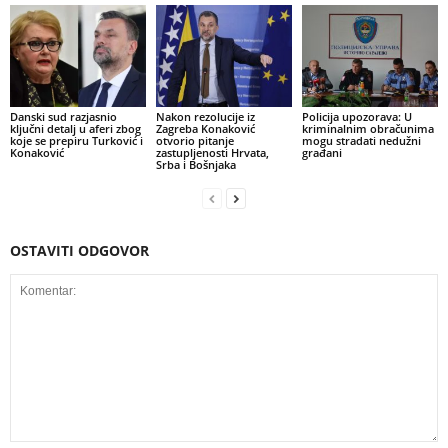
Danski sud razjasnio
Nakon rezolucije iz
Policija upozorava: U
ključni detalj u aferi zbog
Zagreba Konaković
kriminalnim obračunima
koje se prepiru Turković i
otvorio pitanje
mogu stradati nedužni
Konaković
zastupljenosti Hrvata,
građani
Srba i Bošnjaka
OSTAVITI ODGOVOR