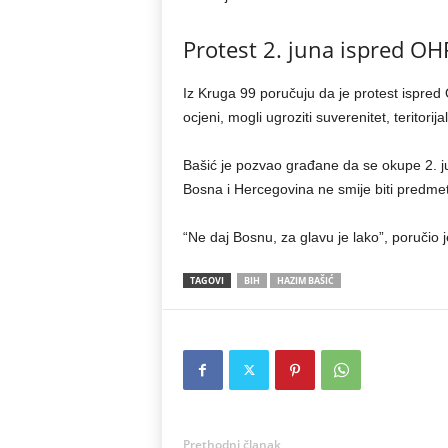
Protest 2. juna ispred OH
Iz Kruga 99 poručuju da je protest ispred
ocjeni, mogli ugroziti suverenitet, teritori
Bašić je pozvao građane da se okupe 2. j
Bosna i Hercegovina ne smije biti predmet 
“Ne daj Bosnu, za glavu je lako”, poručio j
TAGOVI
BIH
HAZIM BAŠIĆ
Prethodni članak