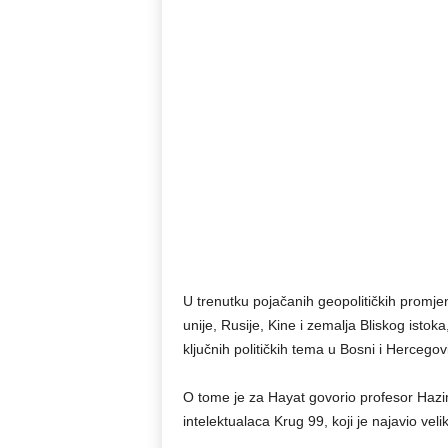
U trenutku pojačanih geopolitičkih promj
unije, Rusije, Kine i zemalja Bliskog isto
ključnih političkih tema u Bosni i Hercegovi
O tome je za Hayat govorio profesor Hazim
intelektualaca Krug 99, koji je najavio vel