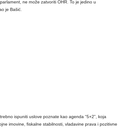
ni parlament, ne može zatvoriti OHR. To je jedino u
o je Bašić.
trebno ispuniti uslove poznate kao agenda “5+2”, koja
ojne imovine, fiskalne stabilnosti, vladavine prava i pozitivne