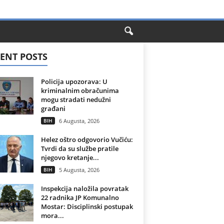
ENT POSTS
Policija upozorava: U
kriminalnim obračunima
mogu stradati nedužni
građani
BIH
6 Augusta, 2026
Helez oštro odgovorio Vučiću:
Tvrdi da su službe pratile
njegovo kretanje...
BIH
5 Augusta, 2026
Inspekcija naložila povratak
22 radnika JP Komunalno
Mostar: Disciplinski postupak
mora...