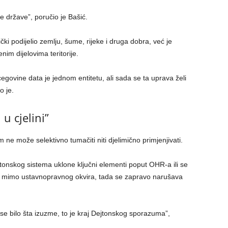
e države”, poručio je Bašić.
čki podijelio zemlju, šume, rijeke i druga dobra, već je
im dijelovima teritorije.
egovine data je jednom entitetu, ali sada se ta uprava želi
o je.
u cjelini”
e može selektivno tumačiti niti djelimično primjenjivati.
jtonskog sistema uklone ključni elementi poput OHR-a ili se
ne mimo ustavnopravnog okvira, tada se zapravo narušava
se bilo šta izuzme, to je kraj Dejtonskog sporazuma”,