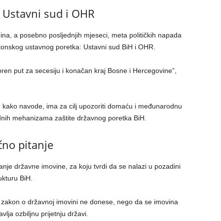
 Ustavni sud i OHR
ina, a posebno posljednjih mjeseci, meta političkih napada
ejtonskog ustavnog poretka: Ustavni sud BiH i OHR.
oren put za secesiju i konačan kraj Bosne i Hercegovine”,
, kako navode, ima za cilj upozoriti domaću i međunarodnu
dnih mehanizama zaštite državnog poretka BiH.
čno pitanje
e državne imovine, za koju tvrdi da se nalazi u pozadini
ukturu BiH.
 zakon o državnoj imovini ne donese, nego da se imovina
vlja ozbiljnu prijetnju državi.