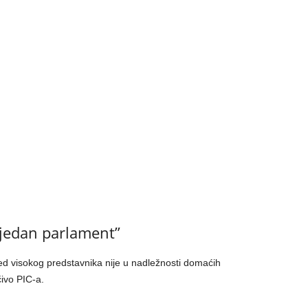
ijedan parlament”
red visokog predstavnika nije u nadležnosti domaćih
čivo PIC-a.