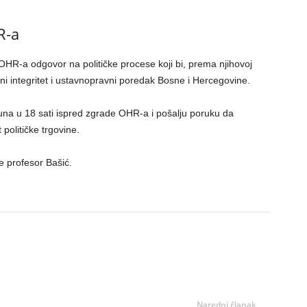
R-a
 OHR-a odgovor na političke procese koji bi, prema njihovoj
jalni integritet i ustavnopravni poredak Bosne i Hercegovine.
una u 18 sati ispred zgrade OHR-a i pošalju poruku da
političke trgovine.
e profesor Bašić.
Naredni članak