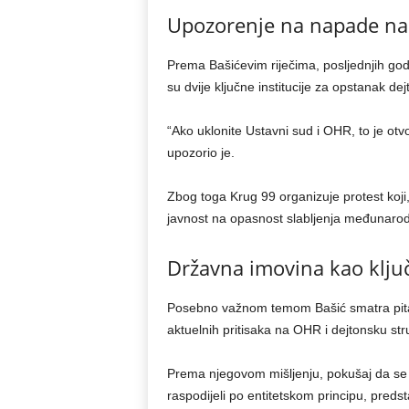
Upozorenje na napade na
Prema Bašićevim riječima, posljednjih god
su dvije ključne institucije za opstanak d
“Ako uklonite Ustavni sud i OHR, to je otv
upozorio je.
Zbog toga Krug 99 organizuje protest koji
javnost na opasnost slabljenja međunaro
Državna imovina kao klju
Posebno važnom temom Bašić smatra pitanj
aktuelnih pritisaka na OHR i dejtonsku str
Prema njegovom mišljenju, pokušaj da se
raspodijeli po entitetskom principu, predsta