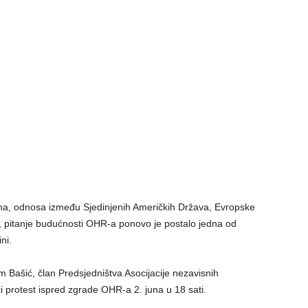
ena, odnosa između Sjedinjenih Američkih Država, Evropske
ka, pitanje budućnosti OHR-a ponovo je postalo jedna od
ni.
 Bašić, član Predsjedništva Asocijacije nezavisnih
iki protest ispred zgrade OHR-a 2. juna u 18 sati.