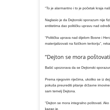
“To je alarmantno i to je početak kraja naš
Naglasio je da Dejtonski sporazum nije fizi
entitetima dao političku upravu nad određen
“Politička uprava nad dijelom Bosne i Herc
materijalizovati na fizičkom teritoriju”, reka
“Dejton se mora poštovati 
Bašić upozorava da se Dejtonski sporazum n
Prema njegovim riječima, ukoliko se iz de
pokuša preurediti pitanje državne imovi
sam temelj Dejtona.
“Dejton se mora integralno poštovati. Ako 
kazao je.