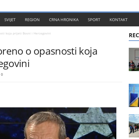
KT
SVIJET
REGION
CRNA HRONIKA
SPORT
KONTAKT
ti koja prijeti Bosni i Hercegovini
REC
oreno o opasnosti koja
cegovini
0