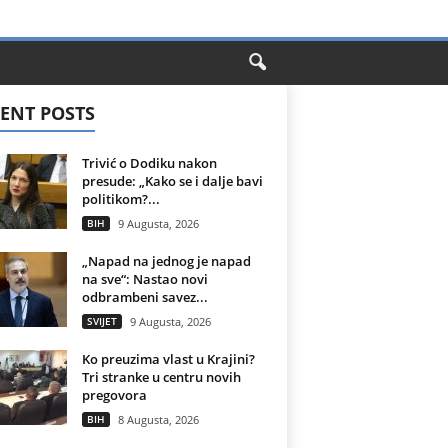
ENT POSTS
Trivić o Dodiku nakon
presude: „Kako se i dalje bavi
politikom?...
BIH
9 Augusta, 2026
„Napad na jednog je napad
na sve“: Nastao novi
odbrambeni savez...
SVIJET
9 Augusta, 2026
Ko preuzima vlast u Krajini?
Tri stranke u centru novih
pregovora
BIH
8 Augusta, 2026