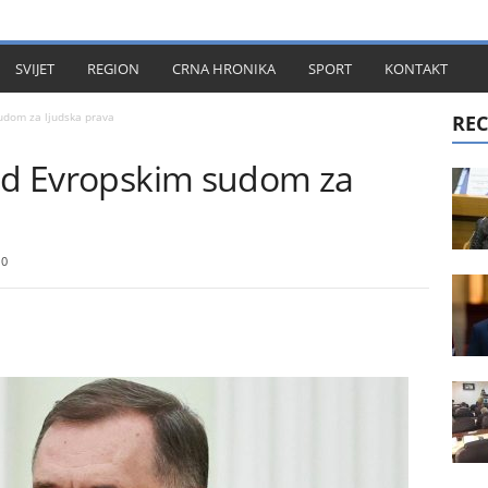
KT
SVIJET
REGION
CRNA HRONIKA
SPORT
KONTAKT
sudom za ljudska prava
REC
red Evropskim sudom za
0