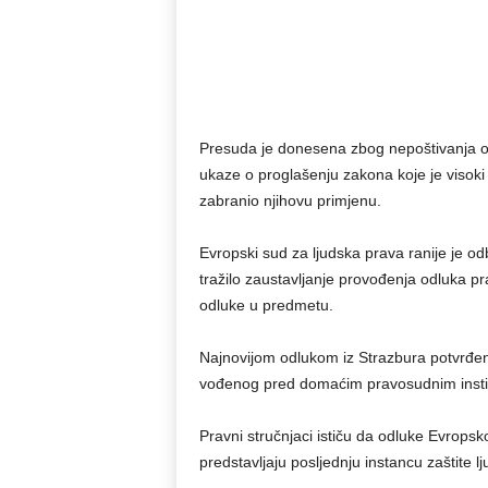
Presuda je donesena zbog nepoštivanja od
ukaze o proglašenju zakona koje je visoki
zabranio njihovu primjenu.
Evropski sud za ljudska prava ranije je o
tražilo zaustavljanje provođenja odluka p
odluke u predmetu.
Najnovijom odlukom iz Strazbura potvrđeno
vođenog pred domaćim pravosudnim insti
Pravni stručnjaci ističu da odluke Evrops
predstavljaju posljednju instancu zaštite 