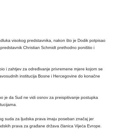
luka visokog predstavnika, nakon što je Dodik potpisao
 predstavnik Christian Schmidt prethodno poništio i
dbio i zahtjev za određivanje privremene mjere kojom se
ravosudnih institucija Bosne i Hercegovine do konačne
 je da Sud ne vidi osnov za preispitivanje postupka
tucijama.
kog suda za ljudska prava imaju poseban značaj jer
ljudskih prava za građane država članica Vijeća Evrope.