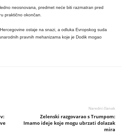
gledno neosnovana, predmet neće biti razmatran pred
ru praktično okončan.
ercegovine ostaje na snazi, a odluka Evropskog suda
đunarodnih pravnih mehanizama koje je Dodik mogao
Naredni članak
v:
Zelenski razgovarao s Trumpom:
eve
Imamo ideje koje mogu ubrzati dolazak
mira