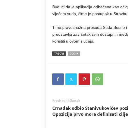
Budući da je aplikacija odbačena kao oči
vijećem suda, čime je postupak u Strazbu
Time pravosnažna presuda Suda Bosne i H
predstavlja završetak svih dostupnih me
koristiti u ovom slučaju.
TAGOVI
DODIK
Prethodni članak
Crnadak odbio Stanivukovićev pozi
Opozicija prvo mora definisati cilj