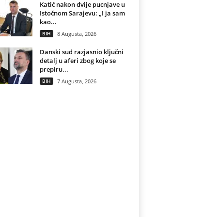
Katić nakon dvije pucnjave u
Istočnom Sarajevu: „I ja sam
kao...
BIH
8 Augusta, 2026
Danski sud razjasnio ključni
detalj u aferi zbog koje se
prepiru...
BIH
7 Augusta, 2026