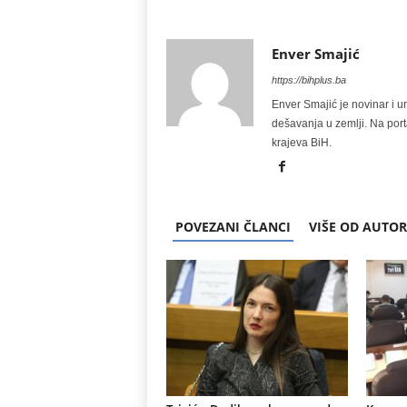
Enver Smajić
https://bihplus.ba
Enver Smajić je novinar i u
dešavanja u zemlji. Na port
krajeva BiH.
POVEZANI ČLANCI
VIŠE OD AUTO