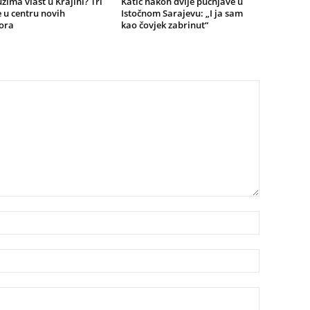
zima vlast u Krajini? Tri
Katić nakon dvije pucnjave u
 u centru novih
Istočnom Sarajevu: „I ja sam
ora
kao čovjek zabrinut“