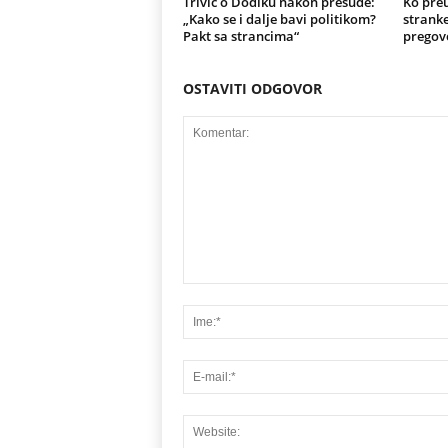
Trivić o Dodiku nakon presude:
Ko preu
„Kako se i dalje bavi politikom?
stranke
Pakt sa strancima“
pregov
OSTAVITI ODGOVOR