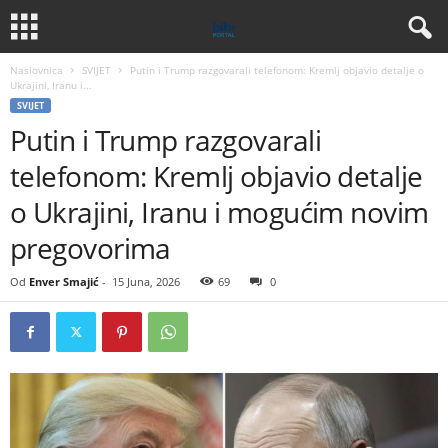
Naslovnica
SVIJET
Putin i Trump razgovarali telefonom: Kremlj objavio detalje o
Ukrajini, Iranu i...
SVIJET
Putin i Trump razgovarali
telefonom: Kremlj objavio detalje
o Ukrajini, Iranu i mogućim novim
pregovorima
Od
Enver Smajić
-
15 Juna, 2026
69
0