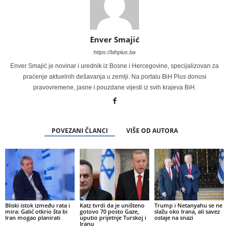
Enver Smajić
https://bihplus.ba
Enver Smajić je novinar i urednik iz Bosne i Hercegovine, specijalizovan za
praćenje aktuelnih dešavanja u zemlji. Na portalu BiH Plus donosi
pravovremene, jasne i pouzdane vijesti iz svih krajeva BiH.
POVEZANI ČLANCI
VIŠE OD AUTORA
Bliski istok između rata i
Katz tvrdi da je uništeno
Trump i Netanyahu se ne
mira: Galić otkrio šta bi
gotovo 70 posto Gaze,
slažu oko Irana, ali savez
Iran mogao planirati
uputio prijetnje Turskoj i
ostaje na snazi
Iranu