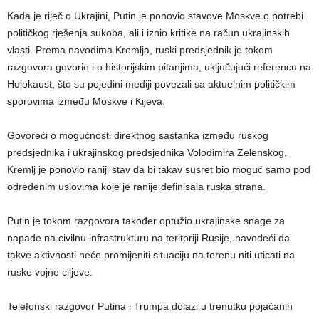
Kada je riječ o Ukrajini, Putin je ponovio stavove Moskve o potrebi
političkog rješenja sukoba, ali i iznio kritike na račun ukrajinskih
vlasti. Prema navodima Kremlja, ruski predsjednik je tokom
razgovora govorio i o historijskim pitanjima, uključujući referencu na
Holokaust, što su pojedini mediji povezali sa aktuelnim političkim
sporovima između Moskve i Kijeva.
Govoreći o mogućnosti direktnog sastanka između ruskog
predsjednika i ukrajinskog predsjednika Volodimira Zelenskog,
Kremlj je ponovio raniji stav da bi takav susret bio moguć samo pod
određenim uslovima koje je ranije definisala ruska strana.
Putin je tokom razgovora također optužio ukrajinske snage za
napade na civilnu infrastrukturu na teritoriji Rusije, navodeći da
takve aktivnosti neće promijeniti situaciju na terenu niti uticati na
ruske vojne ciljeve.
Telefonski razgovor Putina i Trumpa dolazi u trenutku pojačanih