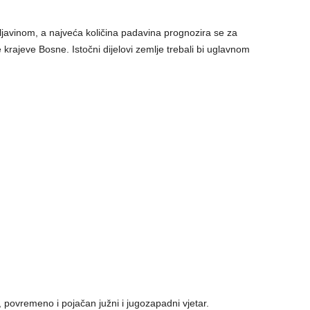
mljavinom, a najveća količina padavina prognozira se za
rajeve Bosne. Istočni dijelovi zemlje trebali bi uglavnom
povremeno i pojačan južni i jugozapadni vjetar.