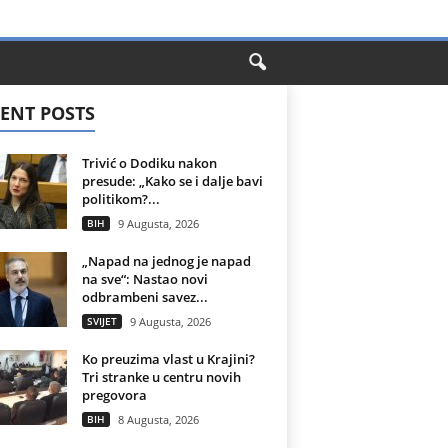
ENT POSTS
Trivić o Dodiku nakon
presude: „Kako se i dalje bavi
politikom?...
BIH
9 Augusta, 2026
„Napad na jednog je napad
na sve“: Nastao novi
odbrambeni savez...
SVIJET
9 Augusta, 2026
Ko preuzima vlast u Krajini?
Tri stranke u centru novih
pregovora
BIH
8 Augusta, 2026