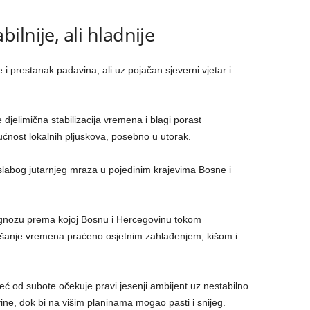
lnije, ali hladnije
 i prestanak padavina, ali uz pojačan sjeverni vjetar i
elimična stabilizacija vremena i blagi porast
ućnost lokalnih pljuskova, posebno u utorak.
labog jutarnjeg mraza u pojedinim krajevima Bosne i
gnozu prema kojoj Bosnu i Hercegovinu tokom
šanje vremena praćeno osjetnim zahlađenjem, kišom i
 od subote očekuje pravi jesenji ambijent uz nestabilno
vine, dok bi na višim planinama mogao pasti i snijeg.