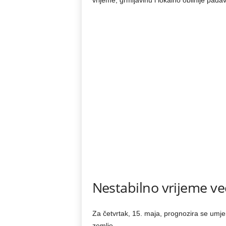
vrijeme, grmljavinu i lokalno obilnije pada
Nestabilno vrijeme ve
Za četvrtak, 15. maja, prognozira se umje
zemlje.