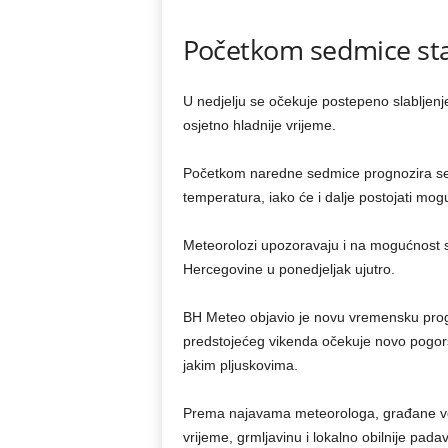
Početkom sedmice stabi
U nedjelju se očekuje postepeno slabljenje
osjetno hladnije vrijeme.
Početkom naredne sedmice prognozira se dj
temperatura, iako će i dalje postojati mog
Meteorolozi upozoravaju i na mogućnost s
Hercegovine u ponedjeljak ujutro.
BH Meteo objavio je novu vremensku pro
predstojećeg vikenda očekuje novo pogor
jakim pljuskovima.
Prema najavama meteorologa, građane već
vrijeme, grmljavinu i lokalno obilnije pada