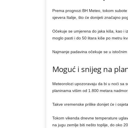
Prema prognozi BH Meteo, tokom subote Bo
sjevera Italije, što će donijeti značajno p
Očekuje se umjerena do jaka kiša, kao i iz
moglo pasti i do 50 litara kiše po metru k
Najmanje padavina očekuje se u istočnim
Moguć i snijeg na pl
Meteorolozi upozoravaju da bi u noći sa s
planinama višim od 1.800 metara nadmors
Takve vremenske prilike donijet će i osjeta
Tokom vikenda dnevne temperature uglavno
na jugu zemlje biti nešto toplije, do oko 20