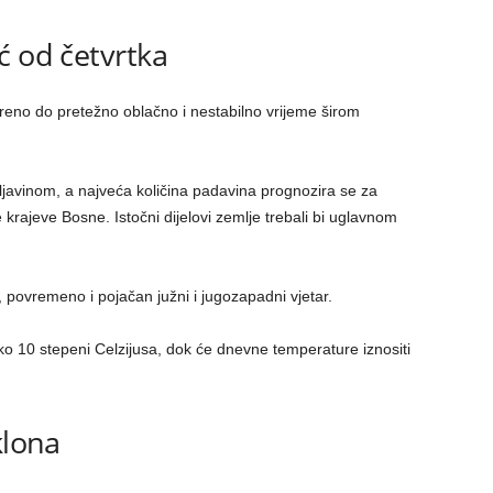
ć od četvrtka
reno do pretežno oblačno i nestabilno vrijeme širom
mljavinom, a najveća količina padavina prognozira se za
rajeve Bosne. Istočni dijelovi zemlje trebali bi uglavnom
povremeno i pojačan južni i jugozapadni vjetar.
ko 10 stepeni Celzijusa, dok će dnevne temperature iznositi
klona