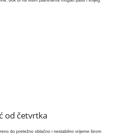
vine, dok bi na višim planinama mogao pasti i snijeg.
ć od četvrtka
reno do pretežno oblačno i nestabilno vrijeme širom