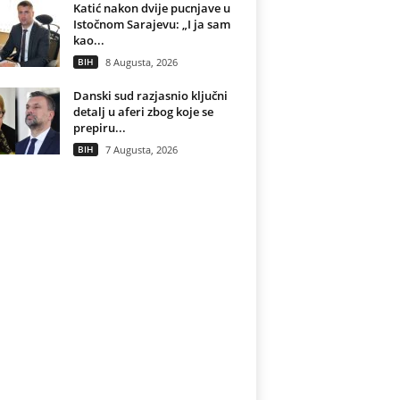
Katić nakon dvije pucnjave u
Istočnom Sarajevu: „I ja sam
kao...
BIH
8 Augusta, 2026
Danski sud razjasnio ključni
detalj u aferi zbog koje se
prepiru...
BIH
7 Augusta, 2026