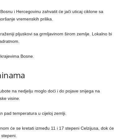
snu i Hercegovinu zahvatit će jači uticaj ciklone sa
ogoršanje vremenskih prilika.
raženiji pljuskovi sa grmljavinom širom zemlje. Lokalno bi
vadratnom.
 krajevima Bosne.
aninama
ubote na nedjelju moglo doći i do pojave snijega na
ke visine.
n pad temperatura u cijeloj zemlji.
m će se kretati između 11 i 17 stepeni Celzijusa, dok će
 stepeni.