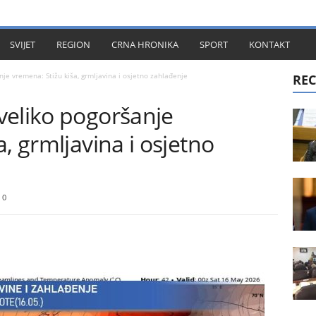
KT
SVIJET
REGION
CRNA HRONIKA
SPORT
KONTAKT
je vremena: Stižu kiša, grmljavina i osjetno zahlađenje
REC
veliko pogoršanje
, grmljavina i osjetno
0