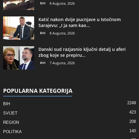
BIH
8 Augusta, 2026
Katić nakon dvije pucnjave u Istočnom
Sarajevu: „I ja sam kao...
BIH
8 Augusta, 2026
Danski sud razjasnio ključni detalj u aferi
zbog koje se prepiru...
BIH
7 Augusta, 2026
POPULARNA KATEGORIJA
2249
BIH
423
SVIJET
208
REGION
140
POLITIKA