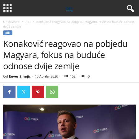
Naslovnica
BIH
Konaković reagovao na pobjedu Magyara, fokus na buduće odnose
dvije zemlje
BIH
Konaković reagovao na pobjedu
Magyara, fokus na buduće
odnose dvije zemlje
Od
Enver Smajić
-
13 Aprila, 2026
162
0