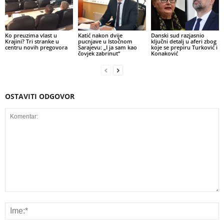
Ko preuzima vlast u
Katić nakon dvije
Danski sud razjasnio
Krajini? Tri stranke u
pucnjave u Istočnom
ključni detalj u aferi zbog
centru novih pregovora
Sarajevu: „I ja sam kao
koje se prepiru Turković i
čovjek zabrinut“
Konaković
OSTAVITI ODGOVOR