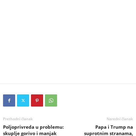
Prethodni članak
Naredni članak
Poljoprivreda u problemu:
Papa i Trump na
skuplje gorivo i manjak
suprotnim stranama,