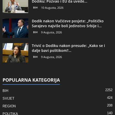
Dodiku: Pozvao i EU da uvede...
BIH
10 Augusta, 2026
Dodik nakon Vučićeve posjete: „Političko
Sarajevo najviše boli jedinstvo Srbije i...
BIH
9 Augusta, 2026
Trivić o Dodiku nakon presude: „Kako se i
dalje bavi politikom?...
BIH
9 Augusta, 2026
POPULARNA KATEGORIJA
2252
BIH
424
SVIJET
208
REGION
140
POLITIKA