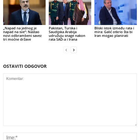
„Napad na jednog je
Pakistan, Turska i
Bliski istok između rata i
napad na sve“: Nastao
Saudijska Arabija
mira: Galić otkrio šta bi
novi odbrambeni savez
udružuju snage nakon
Iran mogao planirati
tri moćne države
rata SAD-a i Irana
OSTAVITI ODGOVOR