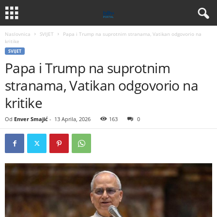
Naslovnica
SVIJET
Papa i Trump na suprotnim stranama, Vatikan odgovorio na
kritike
SVIJET
Papa i Trump na suprotnim
stranama, Vatikan odgovorio na
kritike
Od
Enver Smajić
-
13 Aprila, 2026
163
0