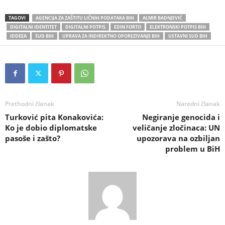
TAGOVI
AGENCIJA ZA ZAŠTITU LIČNIH PODATAKA BIH
ALMIR BADNJEVIĆ
DIGITALNI IDENTITET
DIGITALNI POTPIS
EDIN FORTO
ELEKTRONSKI POTPIS BIH
IDDEEA
SUD BIH
UPRAVA ZA INDIREKTNO OPOREZIVANJE BIH
USTAVNI SUD BIH
Prethodni članak
Naredni članak
Turković pita Konakovića:
Negiranje genocida i
Ko je dobio diplomatske
veličanje zločinaca: UN
pasoše i zašto?
upozorava na ozbiljan
problem u BiH