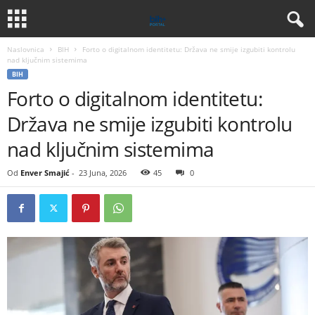
Naslovnica
BIH
Forto o digitalnom identitetu: Država ne smije izgubiti kontrolu
nad ključnim sistemima
BIH
Forto o digitalnom identitetu:
Država ne smije izgubiti kontrolu
nad ključnim sistemima
Od
Enver Smajić
-
23 Juna, 2026
45
0