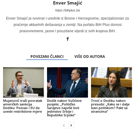
Enver Smajić
https://bihplus.ba
Enver Smajić je novinar i urednik iz Bosne i Hercegovine, specijalizovan za
praćenje aktuelnih dešavanja u zemlji. Na portalu BiH Plus donosi
pravovremene, jasne i pouzdane vijesti iz svih krajeva BiH.
POVEZANI ČLANCI
VIŠE OD AUTORA
Mujanović traži povratak
Dodik nakon Vučićeve
Trivić o Dodiku nakon
američkih sankcija
posjete: „Političko
presude: „Kako se i dalje
Dodiku: Pozvao i EU da
Sarajevo najviše boli
bavi politikom? Pakt sa
uvede restriktivne mjere
jedinstvo Srbije i
strancima“
Republike Srpske“