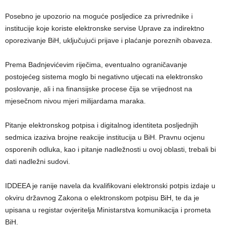
Posebno je upozorio na moguće posljedice za privrednike i
institucije koje koriste elektronske servise Uprave za indirektno
oporezivanje BiH, uključujući prijave i plaćanje poreznih obaveza.
Prema Badnjevićevim riječima, eventualno ograničavanje
postojećeg sistema moglo bi negativno utjecati na elektronsko
poslovanje, ali i na finansijske procese čija se vrijednost na
mjesečnom nivou mjeri milijardama maraka.
Pitanje elektronskog potpisa i digitalnog identiteta posljednjih
sedmica izaziva brojne reakcije institucija u BiH. Pravnu ocjenu
osporenih odluka, kao i pitanje nadležnosti u ovoj oblasti, trebali bi
dati nadležni sudovi.
IDDEEA je ranije navela da kvalifikovani elektronski potpis izdaje u
okviru državnog Zakona o elektronskom potpisu BiH, te da je
upisana u registar ovjeritelja Ministarstva komunikacija i prometa
BiH.