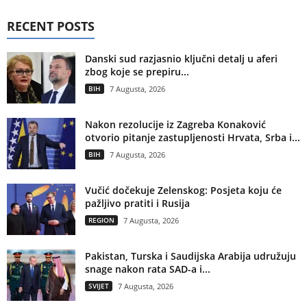
RECENT POSTS
Danski sud razjasnio ključni detalj u aferi
zbog koje se prepiru...
BIH
7 Augusta, 2026
Nakon rezolucije iz Zagreba Konaković
otvorio pitanje zastupljenosti Hrvata, Srba i...
BIH
7 Augusta, 2026
Vučić dočekuje Zelenskog: Posjeta koju će
pažljivo pratiti i Rusija
REGION
7 Augusta, 2026
Pakistan, Turska i Saudijska Arabija udružuju
snage nakon rata SAD-a i...
SVIJET
7 Augusta, 2026