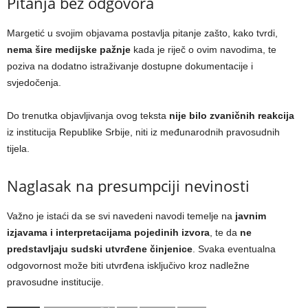
Pitanja bez odgovora
Margetić u svojim objavama postavlja pitanje zašto, kako tvrdi,
nema šire medijske pažnje
kada je riječ o ovim navodima, te
poziva na dodatno istraživanje dostupne dokumentacije i
svjedočenja.
Do trenutka objavljivanja ovog teksta
nije bilo zvaničnih reakcija
iz institucija Republike Srbije, niti iz međunarodnih pravosudnih
tijela.
Naglasak na presumpciji nevinosti
Važno je istaći da se svi navedeni navodi temelje na
javnim
izjavama i interpretacijama pojedinih izvora
, te da
ne
predstavljaju sudski utvrđene činjenice
. Svaka eventualna
odgovornost može biti utvrđena isključivo kroz nadležne
pravosudne institucije.