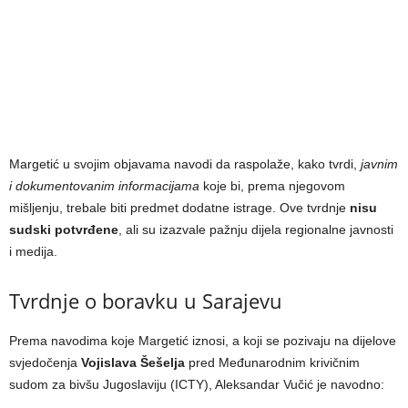
Margetić u svojim objavama navodi da raspolaže, kako tvrdi,
javnim
i dokumentovanim informacijama
koje bi, prema njegovom
mišljenju, trebale biti predmet dodatne istrage. Ove tvrdnje
nisu
sudski potvrđene
, ali su izazvale pažnju dijela regionalne javnosti
i medija.
Tvrdnje o boravku u Sarajevu
Prema navodima koje Margetić iznosi, a koji se pozivaju na dijelove
svjedočenja
Vojislava Šešelja
pred Međunarodnim krivičnim
sudom za bivšu Jugoslaviju (ICTY), Aleksandar Vučić je navodno: