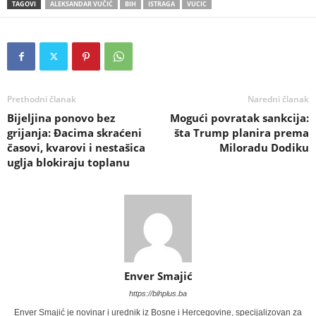
TAGOVI
ALEKSANDAR VUČIĆ
BIH
ISTRAGA
VUCIC
Prethodni članak
Naredni članak
Bijeljina ponovo bez
Mogući povratak sankcija:
grijanja: Đacima skraćeni
šta Trump planira prema
časovi, kvarovi i nestašica
Miloradu Dodiku
uglja blokiraju toplanu
Enver Smajić
https://bihplus.ba
Enver Smajić je novinar i urednik iz Bosne i Hercegovine, specijalizovan za