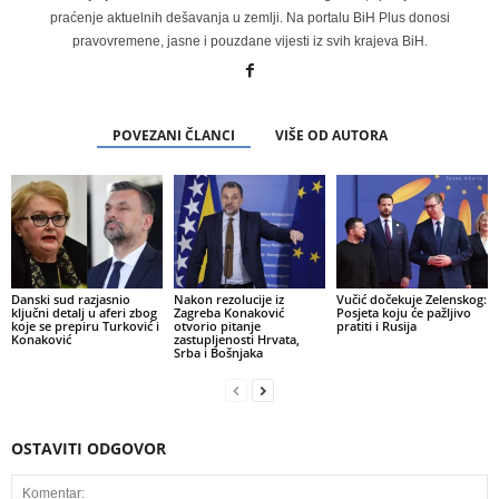
praćenje aktuelnih dešavanja u zemlji. Na portalu BiH Plus donosi
pravovremene, jasne i pouzdane vijesti iz svih krajeva BiH.
POVEZANI ČLANCI
VIŠE OD AUTORA
Danski sud razjasnio
Nakon rezolucije iz
Vučić dočekuje Zelenskog:
ključni detalj u aferi zbog
Zagreba Konaković
Posjeta koju će pažljivo
koje se prepiru Turković i
otvorio pitanje
pratiti i Rusija
Konaković
zastupljenosti Hrvata,
Srba i Bošnjaka
OSTAVITI ODGOVOR