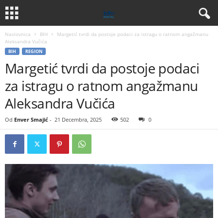
Naslovnica
BIH
Margetić tvrdi da postoje podaci za istragu o ratnom angažmanu
Aleksandra Vučića
BIH
REGION
Margetić tvrdi da postoje podaci
za istragu o ratnom angažmanu
Aleksandra Vučića
Od
Enver Smajić
-
21 Decembra, 2025
502
0