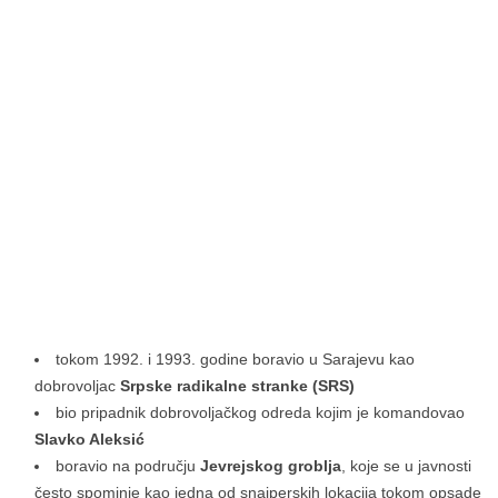
tokom 1992. i 1993. godine boravio u Sarajevu kao
dobrovoljac
Srpske radikalne stranke (SRS)
bio pripadnik dobrovoljačkog odreda kojim je komandovao
Slavko Aleksić
boravio na području
Jevrejskog groblja
, koje se u javnosti
često spominje kao jedna od snajperskih lokacija tokom opsade