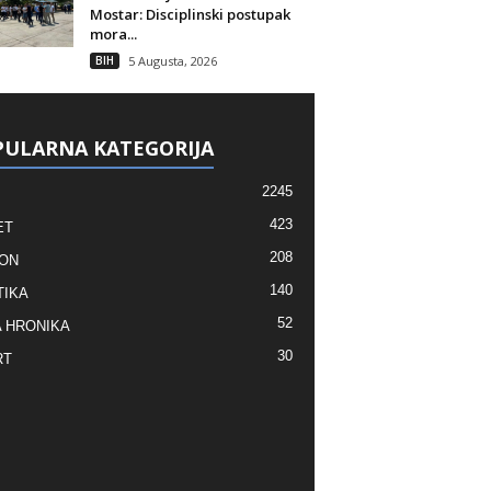
Mostar: Disciplinski postupak
mora...
BIH
5 Augusta, 2026
ULARNA KATEGORIJA
2245
423
ET
208
ON
140
TIKA
52
 HRONIKA
30
RT