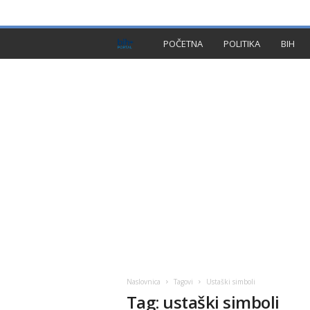
PRIVACY POLICY
IMPRESSUM
O NAMA
KON
B
POČETNA
POLITIKA
BIH
I
H
P
l
u
s
Naslovnica
Tagovi
Ustaški simboli
Tag: ustaški simboli