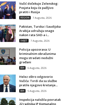
Vučić dočekuje Zelenskog:
Posjeta koju će pažljivo
pratiti i Rusija
REGION
7 Augusta, 2026
Pakistan, Turska i Saudijska
Arabija udružuju snage
nakon rata SAD-a i...
SVIJET
7 Augusta, 2026
Policija upozorava: U
kriminalnim obračunima
mogu stradati nedužni
građani
BIH
6 Augusta, 2026
Helez oštro odgovorio
Vučiću: Tvrdi da su službe
pratile njegovo kretanje...
BIH
5 Augusta, 2026
Inspekcija naložila povratak
22 radnika JP Komunalno