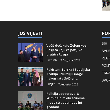
JOŠ VIJESTI
POP
BIH
Vučić dočekuje Zelenskog:
Posjeta koju će pažljivo
SVIJ
pratiti i Rusija
REGI
REGION
7 Augusta, 2026
POLI
Pakistan, Turska i Saudijska
CRNA
Arabija udružuju snage
nakon rata SAD-a i...
SPO
SVIJET
7 Augusta, 2026
Policija upozorava: U
kriminalnim obračunima
mogu stradati nedužni
građani