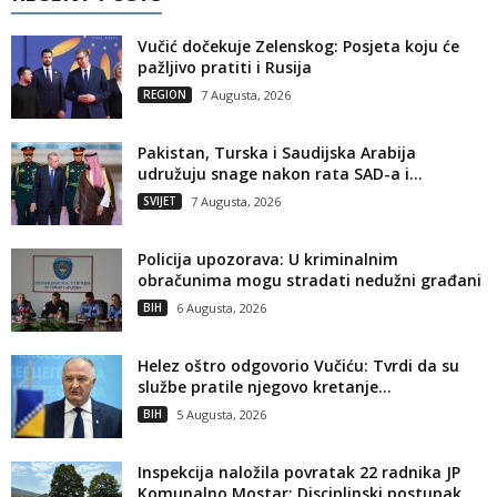
Vučić dočekuje Zelenskog: Posjeta koju će
pažljivo pratiti i Rusija
REGION
7 Augusta, 2026
Pakistan, Turska i Saudijska Arabija
udružuju snage nakon rata SAD-a i...
SVIJET
7 Augusta, 2026
Policija upozorava: U kriminalnim
obračunima mogu stradati nedužni građani
BIH
6 Augusta, 2026
Helez oštro odgovorio Vučiću: Tvrdi da su
službe pratile njegovo kretanje...
BIH
5 Augusta, 2026
Inspekcija naložila povratak 22 radnika JP
Komunalno Mostar: Disciplinski postupak