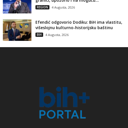
granici, upozorio i na moguću...
REGION
4 Augusta, 2026
Efendić odgovorio Dodiku: BiH ima vlastitu,
višeslojnu kulturno-historijsku baštinu
BIH
4 Augusta, 2026