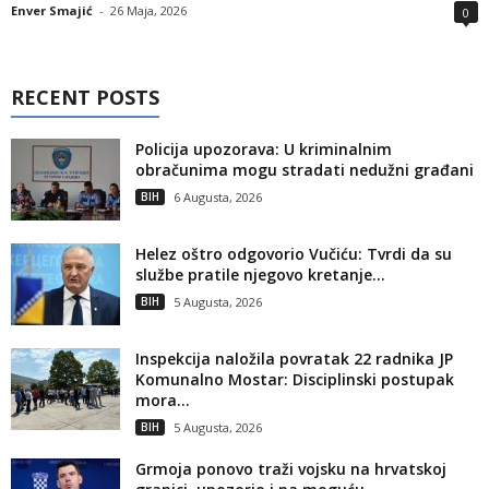
Enver Smajić
-
26 Maja, 2026
0
RECENT POSTS
Policija upozorava: U kriminalnim
obračunima mogu stradati nedužni građani
BIH
6 Augusta, 2026
Helez oštro odgovorio Vučiću: Tvrdi da su
službe pratile njegovo kretanje...
BIH
5 Augusta, 2026
Inspekcija naložila povratak 22 radnika JP
Komunalno Mostar: Disciplinski postupak
mora...
BIH
5 Augusta, 2026
Grmoja ponovo traži vojsku na hrvatskoj