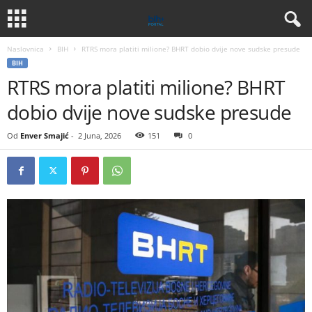
Naslovnica
BIH
RTRS mora platiti milione? BHRT dobio dvije nove sudske presude
BIH
RTRS mora platiti milione? BHRT
dobio dvije nove sudske presude
Od
Enver Smajić
-
2 Juna, 2026
151
0