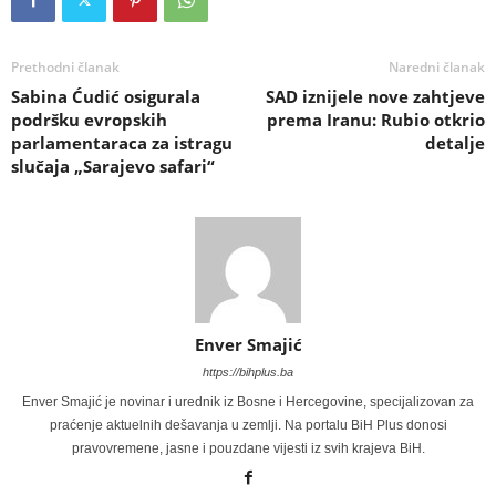
Prethodni članak
Naredni članak
Sabina Ćudić osigurala
SAD iznijele nove zahtjeve
podršku evropskih
prema Iranu: Rubio otkrio
parlamentaraca za istragu
detalje
slučaja „Sarajevo safari“
Enver Smajić
https://bihplus.ba
Enver Smajić je novinar i urednik iz Bosne i Hercegovine, specijalizovan za
praćenje aktuelnih dešavanja u zemlji. Na portalu BiH Plus donosi
pravovremene, jasne i pouzdane vijesti iz svih krajeva BiH.