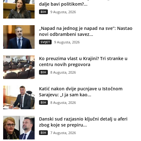
dalje bavi politikom?...
BIH
9 Augusta, 2026
„Napad na jednog je napad na sve“: Nastao
novi odbrambeni savez...
SVIJET
9 Augusta, 2026
Ko preuzima vlast u Krajini? Tri stranke u
centru novih pregovora
BIH
8 Augusta, 2026
Katić nakon dvije pucnjave u Istočnom
Sarajevu: „I ja sam kao...
BIH
8 Augusta, 2026
Danski sud razjasnio ključni detalj u aferi
zbog koje se prepiru...
BIH
7 Augusta, 2026