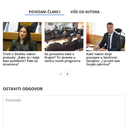
POVEZANI ČLANCI
VIŠE OD AUTORA
Trivić o Dodiku nakon
Ko preuzima vlast u
Katić nakon dvije
presude: „Kako se i dalje
Krajini? Tri stranke u
pucnjave u Istočnom
bavi politikom? Pakt sa
centru novih pregovora
Sarajevu: „I ja sam kao
strancima“
čovjek zabrinut“
OSTAVITI ODGOVOR