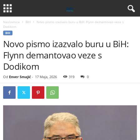
Naslovnica
BIH
Novo pismo izazvalo buru u BiH: Flynn demantovao veze s
Dodikom
BIH
Novo pismo izazvalo buru u BiH:
Flynn demantovao veze s
Dodikom
Od
Enver Smajić
-
17 Maja, 2026
319
0