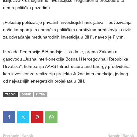
isključivo kroz legitimne investicijske i regulatorne procedure te
nema političku pozadinu.
„Pokušaji politizacije privatnih investicijskih inicijativa ili povezivanja
naše kompanije s domaćim političkim narativima predstavljaju rizik
za odvraćanje međunarodnih investicija u BiH“, naveo je Flynn.
Iz Vlade Federacije BiH podsjetili su da je, prema Zakonu o
gasovodu „Južna interkonekcija Bosna i Hercegovina i Republika
Hrvatska“, kompanija AAFS Infrastructure and Energy predviđena
kao investitor za realizaciju projekta Južne interkonekcije, jednog
od najvažnijih energetskih projekata u BiH.
TAGOVI
DODIK
FLYNN
Prethodni članak
Naredni članak