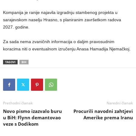
Kompanija je ranije najavila izgradnju stambenog projekta u
sarajevskom naselju Hrasno, s planiranim završetkom radova
2027. godine.
Za sada nema zvaničnih informacija o daljim pravosudnim
koracima niti o eventualnom izručenju Anasa Hamadija Njemačkoj.
TAGOVI
BIH
Prethodni članak
Naredni članak
Novo pismo izazvalo buru
Procurili navodni zahtjevi
u BiH: Flynn demantovao
Amerike prema Iranu
veze s Dodikom