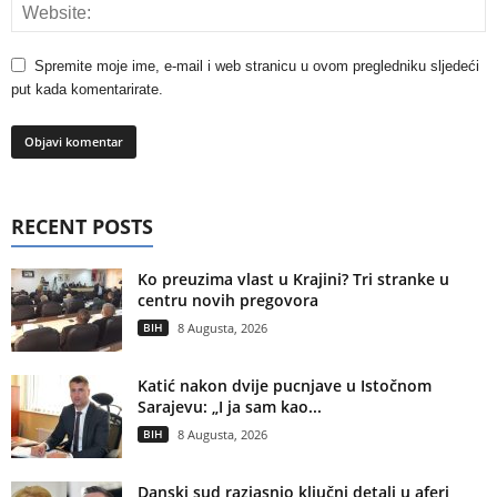
Spremite moje ime, e-mail i web stranicu u ovom pregledniku sljedeći
put kada komentarirate.
RECENT POSTS
Ko preuzima vlast u Krajini? Tri stranke u
centru novih pregovora
BIH
8 Augusta, 2026
Katić nakon dvije pucnjave u Istočnom
Sarajevu: „I ja sam kao...
BIH
8 Augusta, 2026
Danski sud razjasnio ključni detalj u aferi