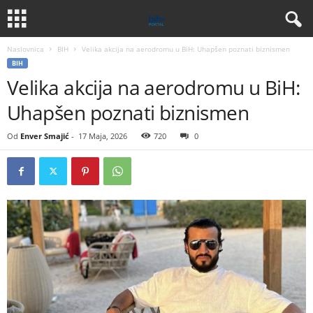
Naslovnica
BIH
Velika akcija na aerodromu u BiH: Uhapšen poznati biznismen
BIH
Velika akcija na aerodromu u BiH:
Uhapšen poznati biznismen
Od
Enver Smajić
-
17 Maja, 2026
720
0