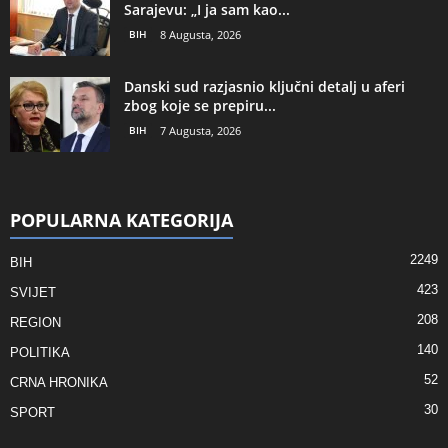
Sarajevu: „I ja sam kao...
BIH
8 Augusta, 2026
Danski sud razjasnio ključni detalj u aferi
zbog koje se prepiru...
BIH
7 Augusta, 2026
POPULARNA KATEGORIJA
2249
BIH
423
SVIJET
208
REGION
140
POLITIKA
52
CRNA HRONIKA
30
SPORT