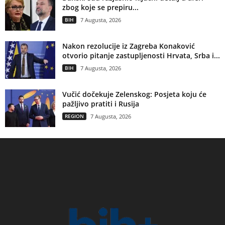
zbog koje se prepiru...
BIH
7 Augusta, 2026
Nakon rezolucije iz Zagreba Konaković
otvorio pitanje zastupljenosti Hrvata, Srba i...
BIH
7 Augusta, 2026
Vučić dočekuje Zelenskog: Posjeta koju će
pažljivo pratiti i Rusija
REGION
7 Augusta, 2026