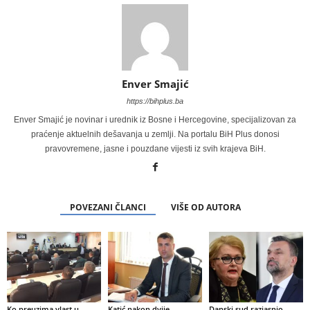
Enver Smajić
https://bihplus.ba
Enver Smajić je novinar i urednik iz Bosne i Hercegovine, specijalizovan za
praćenje aktuelnih dešavanja u zemlji. Na portalu BiH Plus donosi
pravovremene, jasne i pouzdane vijesti iz svih krajeva BiH.
POVEZANI ČLANCI
VIŠE OD AUTORA
Ko preuzima vlast u
Katić nakon dvije
Danski sud razjasnio