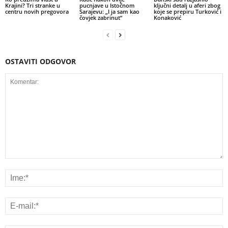
Krajini? Tri stranke u
pucnjave u Istočnom
ključni detalj u aferi zbog
centru novih pregovora
Sarajevu: „I ja sam kao
koje se prepiru Turković i
čovjek zabrinut“
Konaković
OSTAVITI ODGOVOR