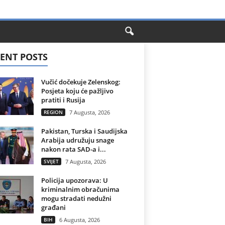
ENT POSTS
Vučić dočekuje Zelenskog:
Posjeta koju će pažljivo
pratiti i Rusija
REGION
7 Augusta, 2026
Pakistan, Turska i Saudijska
Arabija udružuju snage
nakon rata SAD-a i...
SVIJET
7 Augusta, 2026
Policija upozorava: U
kriminalnim obračunima
mogu stradati nedužni
građani
BIH
6 Augusta, 2026