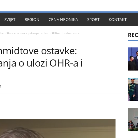
KT
SVIJET
REGION
CRNA HRONIKA
SPORT
KONTAKT
e: Otvorena nova pitanja o ulozi OHR-a i budućnosti...
REC
hmidtove ostavke:
nja o ulozi OHR-a i
0