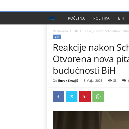
PRIVACY POLICY
IMPRESSUM
O NAMA
KONTA
B
POČETNA
POLITIKA
BIH
I
Naslovnica
BIH
Reakcije nakon Schmidtove ostavk
BIH
Reakcije nakon Sc
H
Otvorena nova pita
P
budućnosti BiH
l
Od
Enver Smajić
-
15 Maja, 2026
83
u
s