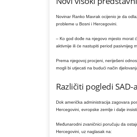
Novi visoki predstavn
Novinar Ranko Mavrak ocijenio je da odlaza
probleme u Bosni i Hercegovini.
– Ko god dođe na njegovo mjesto morat će s
aktivnije ili će nastupiti period pasivni
Prema njegovoj procjeni, neriješeni odno
mogli bi utjecati na budući način djelovan
Različiti pogledi SAD-
Dok američka administracija zagovara po
Hercegovini, evropske zemlje i dalje in
Međunarodni zvaničnici poručuju da ostaju 
Hercegovini, uz naglasak na: