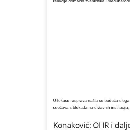
reakcije domaćih zvaničnika i međunarodn
U fokusu rasprava našla se buduća uloga
suočava s blokadama državnih institucija,
Konaković: OHR i dalj