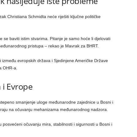
ik nasljeđuje iste probleme
k Christiana Schmidta neće riješiti ključne političke
e baviti istim stvarima. Pitanje je samo hoće li djelovati
jeg međunarodnog pristupa – rekao je Mavrak za BHRT.
si između evropskih država i Sjedinjene Američke Države
ja OHR-a.
a i Evrope
stepeno smanjenje uloge međunarodne zajednice u Bosni i
sistiraju na očuvanju mehanizama međunarodnog nadzora.
posvećeni očuvanju mira, stabilnosti i sigurnosti u Bosni i