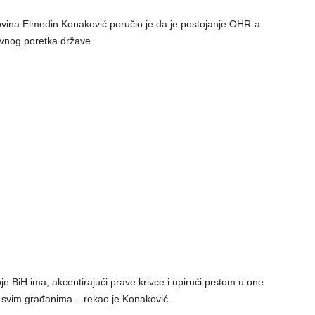
ovina Elmedin Konaković poručio je da je postojanje OHR-a
tavnog poretka države.
 BiH ima, akcentirajući prave krivce i upirući prstom u one
u svim građanima – rekao je Konaković.