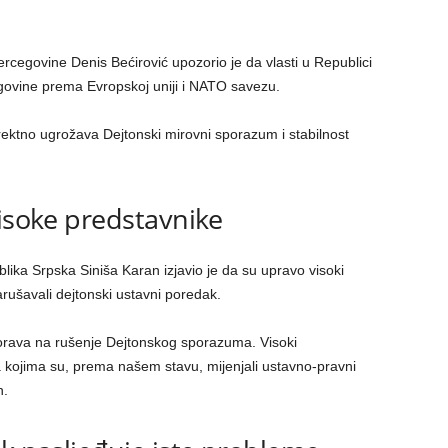
rcegovine Denis Bećirović upozorio je da vlasti u Republici
govine prema Evropskoj uniji i NATO savezu.
irektno ugrožava Dejtonski mirovni sporazum i stabilnost
visoke predstavnike
lika Srpska Siniša Karan izjavio je da su upravo visoki
rušavali dejtonski ustavni poredak.
orava na rušenje Dejtonskog sporazuma. Visoki
ka kojima su, prema našem stavu, mijenjali ustavno-pravni
n.