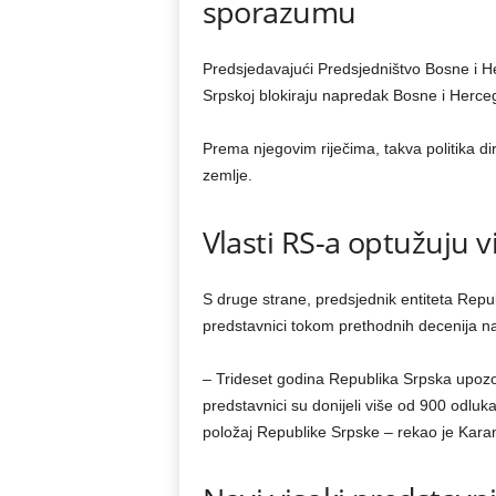
sporazumu
Predsjedavajući Predsjedništvo Bosne i He
Srpskoj blokiraju napredak Bosne i Herce
Prema njegovim riječima, takva politika d
zemlje.
Vlasti RS-a optužuju 
S druge strane, predsjednik entiteta Repub
predstavnici tokom prethodnih decenija na
– Trideset godina Republika Srpska upoz
predstavnici su donijeli više od 900 odlu
položaj Republike Srpske – rekao je Kara