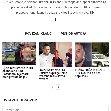
Enver Smajić je novinar i urednik iz Bosne i Hercegovine, specijalizovan za
praćenje aktuelnih dešavanja u zemlji. Na portalu BiH Plus donosi
pravovremene, jasne i pouzdane vijesti iz svih krajeva BiH.
POVEZANI ČLANCI
VIŠE OD AUTORA
Tijelo biznismena iz BiH
Emiru Selimoviću za
TUŽNA PRIČA IZ TUZLE:
pronađeno kod
ubistvo supruge i sina
‘Nisi zaslužio da nas
Potsdama: Njemački
izrečena teška kazna
napustiš…
mediji tvrde da je….
zatvora
OSTAVITI ODGOVOR