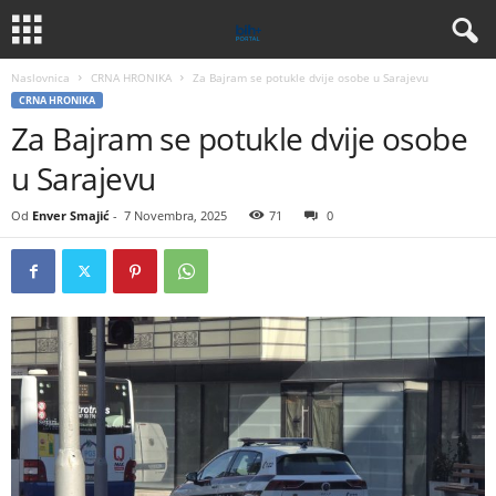
Naslovnica
CRNA HRONIKA
Za Bajram se potukle dvije osobe u Sarajevu
CRNA HRONIKA
Za Bajram se potukle dvije osobe
u Sarajevu
Od
Enver Smajić
-
7 Novembra, 2025
71
0