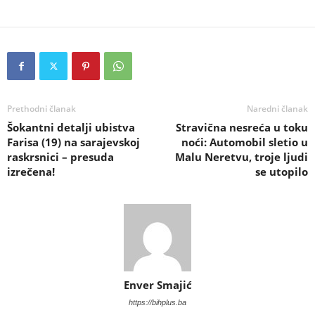
Prethodni članak
Naredni članak
Šokantni detalji ubistva
Stravična nesreća u toku
Farisa (19) na sarajevskoj
noći: Automobil sletio u
raskrsnici – presuda
Malu Neretvu, troje ljudi
izrečena!
se utopilo
Enver Smajić
https://bihplus.ba