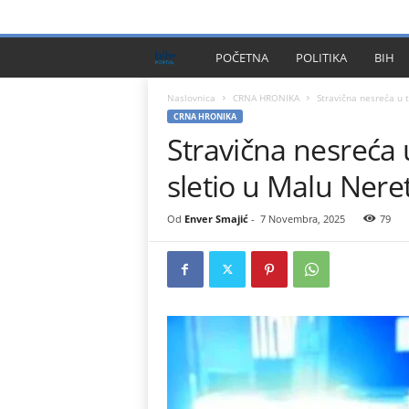
PRIVACY POLICY
IMPRESSUM
O NAMA
KONTA
B
POČETNA
POLITIKA
BIH
I
Naslovnica
CRNA HRONIKA
Stravična nesreća u t
CRNA HRONIKA
Stravična nesreća 
H
sletio u Malu Neret
P
l
Od
Enver Smajić
-
7 Novembra, 2025
79
u
s