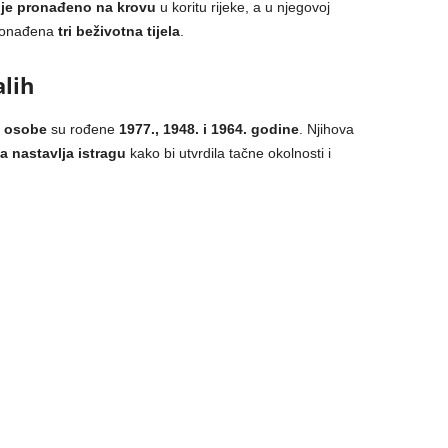
 je pronađeno na krovu
u koritu rijeke, a u njegovoj
pronađena
tri beživotna tijela
.
alih
e osobe
su rođene
1977., 1948. i 1964. godine
. Njihova
ja nastavlja istragu
kako bi utvrdila tačne okolnosti i