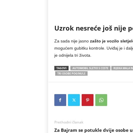
Uzrok nesreće još nije 
Za sada nije jasno
zašto je vozilo sletje
mogućem gubitku kontrole. Uviđaj je i dalj
je odnijela tri života.
TAGOVI
AUTOMOBIL SLETIO S CESTE
RIJEKA MALA 
TRI OSOBE POGINULE
Prethodni članak
Za Bajram se potukle dvije osobe u