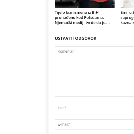
Tijelo biznismena iz BiH
Emiru S
pronađeno kod Potsdama:
supruge
Njemački mediji tvrde da je….
kazna 
OSTAVITI ODGOVOR