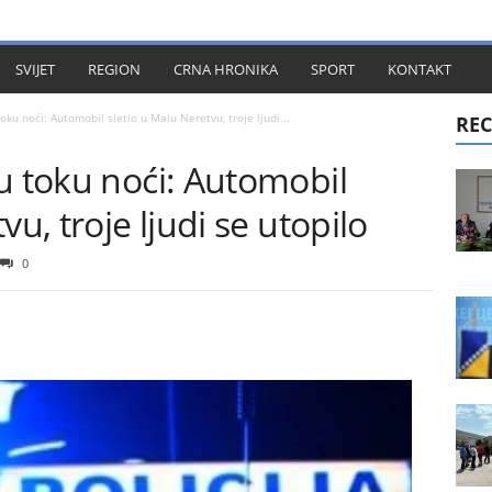
KT
SVIJET
REGION
CRNA HRONIKA
SPORT
KONTAKT
oku noći: Automobil sletio u Malu Neretvu, troje ljudi...
REC
u toku noći: Automobil
vu, troje ljudi se utopilo
0