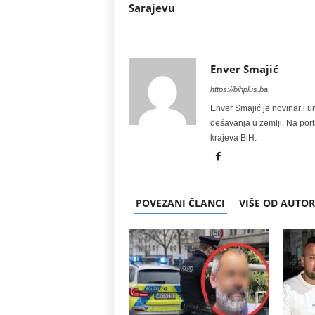
Sarajevu
Enver Smajić
https://bihplus.ba
Enver Smajić je novinar i u
dešavanja u zemlji. Na port
krajeva BiH.
POVEZANI ČLANCI
VIŠE OD AUTO