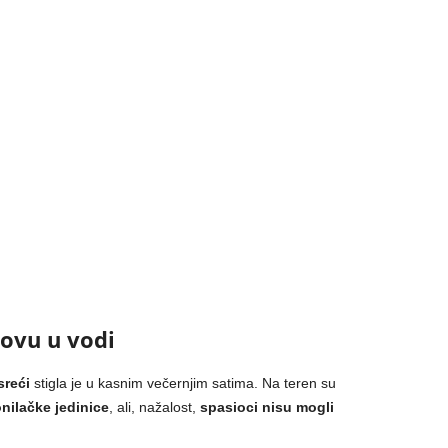
ovu u vodi
sreći
stigla je u kasnim večernjim satima. Na teren su
onilačke jedinice
, ali, nažalost,
spasioci nisu mogli