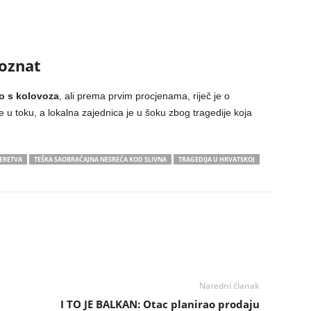
poznat
lo s kolovoza
, ali prema prvim procjenama, riječ je o
e u toku, a lokalna zajednica je u šoku zbog tragedije koja
NERETVA
TEŠKA SAOBRAĆAJNA NESREĆA KOD SLIVNA
TRAGEDIJA U HRVATSKOJ
Naredni članak
I TO JE BALKAN: Otac planirao prodaju