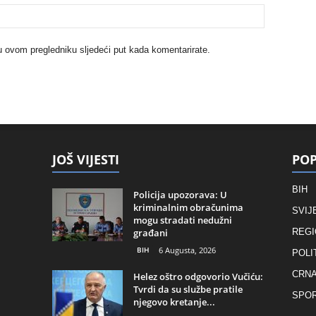
u ovom pregledniku sljedeći put kada komentarirate.
JOŠ VIJESTI
POP
BIH
Policija upozorava: U
kriminalnim obračunima
SVIJ
mogu stradati nedužni
građani
REGI
BIH
6 Augusta, 2026
POLI
CRNA
Helez oštro odgovorio Vučiću:
Tvrdi da su službe pratile
SPO
njegovo kretanje...