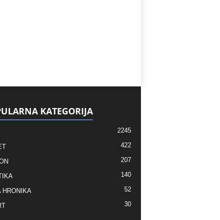
ULARNA KATEGORIJA
2245
422
ET
207
ON
140
TIKA
52
 HRONIKA
30
RT