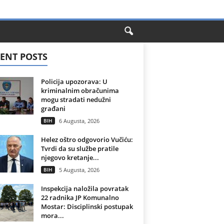
ENT POSTS
Policija upozorava: U
kriminalnim obračunima
mogu stradati nedužni
građani
BIH
6 Augusta, 2026
Helez oštro odgovorio Vučiću:
Tvrdi da su službe pratile
njegovo kretanje...
BIH
5 Augusta, 2026
Inspekcija naložila povratak
22 radnika JP Komunalno
Mostar: Disciplinski postupak
mora...