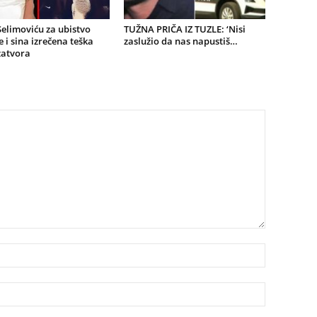
elimoviću za ubistvo
TUŽNA PRIČA IZ TUZLE: ‘Nisi
 i sina izrečena teška
zaslužio da nas napustiš…
zatvora