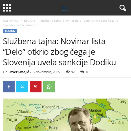
Naslovnica
REGION
Službena tajna: Novinar lista “Delo” otkrio zbog čega je
Slovenija uvela sankcije...
REGION
Službena tajna: Novinar lista
“Delo” otkrio zbog čega je
Slovenija uvela sankcije Dodiku
Od
Enver Smajić
-
6 Novembra, 2025
92
0