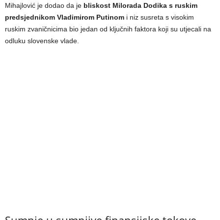
Mihajlović je dodao da je
bliskost Milorada Dodika s ruskim
predsjednikom Vladimirom Putinom
i niz susreta s visokim
ruskim zvaničnicima bio jedan od ključnih faktora koji su utjecali na
odluku slovenske vlade.
Sumnje u sumnjive finansijske tokove