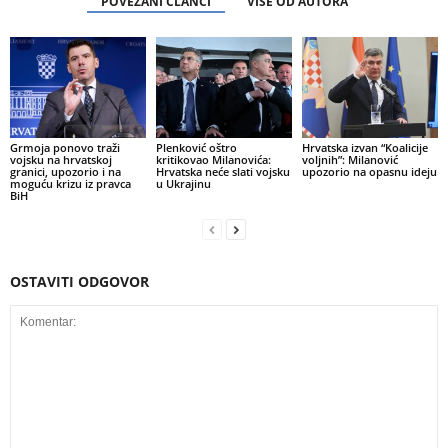
POVEZANI ČLANCI
VIŠE OD AUTORA
Grmoja ponovo traži
Plenković oštro
Hrvatska izvan “Koalicije
vojsku na hrvatskoj
kritikovao Milanovića:
voljnih”: Milanović
granici, upozorio i na
Hrvatska neće slati vojsku
upozorio na opasnu ideju
moguću krizu iz pravca
u Ukrajinu
BiH
OSTAVITI ODGOVOR