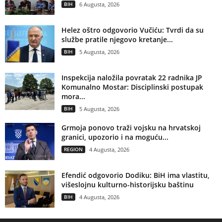
BIH
6 Augusta, 2026
Helez oštro odgovorio Vučiću: Tvrdi da su
službe pratile njegovo kretanje...
BIH
5 Augusta, 2026
Inspekcija naložila povratak 22 radnika JP
Komunalno Mostar: Disciplinski postupak
mora...
BIH
5 Augusta, 2026
Grmoja ponovo traži vojsku na hrvatskoj
granici, upozorio i na moguću...
REGION
4 Augusta, 2026
Efendić odgovorio Dodiku: BiH ima vlastitu,
višeslojnu kulturno-historijsku baštinu
BIH
4 Augusta, 2026