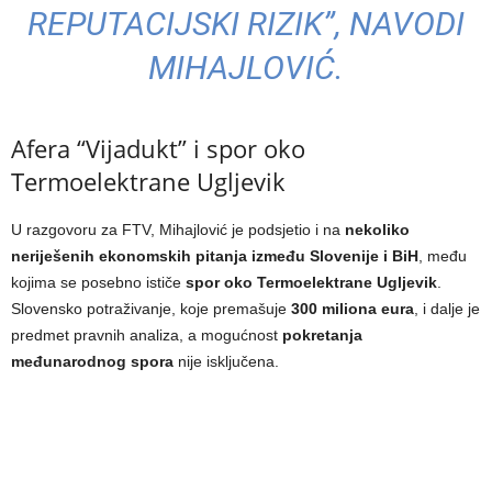
REPUTACIJSKI RIZIK”, NAVODI
MIHAJLOVIĆ.
Afera “Vijadukt” i spor oko
Termoelektrane Ugljevik
U razgovoru za FTV, Mihajlović je podsjetio i na
nekoliko
neriješenih ekonomskih pitanja između Slovenije i BiH
, među
kojima se posebno ističe
spor oko Termoelektrane Ugljevik
.
Slovensko potraživanje, koje premašuje
300 miliona eura
, i dalje je
predmet pravnih analiza, a mogućnost
pokretanja
međunarodnog spora
nije isključena.