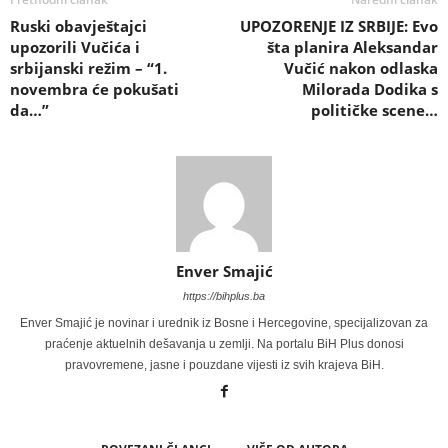
Ruski obavještajci
UPOZORENJE IZ SRBIJE: Evo
upozorili Vučića i
šta planira Aleksandar
srbijanski režim – “1.
Vučić nakon odlaska
novembra će pokušati
Milorada Dodika s
da…”
političke scene…
Enver Smajić
https://bihplus.ba
Enver Smajić je novinar i urednik iz Bosne i Hercegovine, specijalizovan za
praćenje aktuelnih dešavanja u zemlji. Na portalu BiH Plus donosi
pravovremene, jasne i pouzdane vijesti iz svih krajeva BiH.