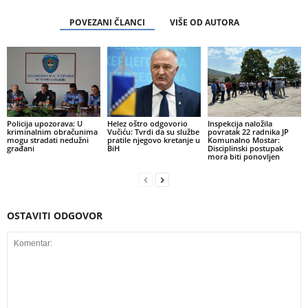
POVEZANI ČLANCI
VIŠE OD AUTORA
Policija upozorava: U
Helez oštro odgovorio
Inspekcija naložila
kriminalnim obračunima
Vučiću: Tvrdi da su službe
povratak 22 radnika JP
mogu stradati nedužni
pratile njegovo kretanje u
Komunalno Mostar:
građani
BiH
Disciplinski postupak
mora biti ponovljen
OSTAVITI ODGOVOR