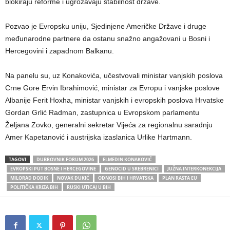
blokiraju reforme i ugrožavaju stabilnost države.
Pozvao je Evropsku uniju, Sjedinjene Američke Države i druge
međunarodne partnere da ostanu snažno angažovani u Bosni i
Hercegovini i zapadnom Balkanu.
Na panelu su, uz Konakovića, učestvovali ministar vanjskih poslova
Crne Gore Ervin Ibrahimović, ministar za Evropu i vanjske poslove
Albanije Ferit Hoxha, ministar vanjskih i evropskih poslova Hrvatske
Gordan Grlić Radman, zastupnica u Evropskom parlamentu
Željana Zovko, generalni sekretar Vijeća za regionalnu saradnju
Amer Kapetanović i austrijska izaslanica Urlike Hartmann.
TAGOVI
DUBROVNIK FORUM 2026
ELMEDIN KONAKOVIĆ
EVROPSKI PUT BOSNE I HERCEGOVINE
GENOCID U SREBRENICI
JUŽNA INTERKONEKCIJA
MILORAD DODIK
NOVAK ĐUKIĆ
ODNOSI BIH I HRVATSKA
PLAN RASTA EU
POLITIČKA KRIZA BIH
RUSKI UTICAJ U BIH