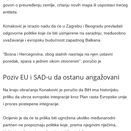
govori o preuređenju zemlje, crtanju novih mapa ili uspostavi trećeg
entiteta.
Konaković je izrazio nadu da će u Zagrebu i Beogradu prevladati
odgovorne politike koje će biti usmjerene na saradnju, međusobno
uvažavanje i evropsku budućnost zapadnog Balkana.
“Bosna i Hercegovina, zbog stalnih nasrtaja na njen ustavni
poredak, spava s jednim okom otvorenim”, poručio je.
Poziv EU i SAD-u da ostanu angažovani
Na kraju obraćanja Konaković je poručio da BiH ima historijsku
priliku da ubrza evropske integracije kroz Plan rasta Evropske unije
i proces postepene integracije.
Ocijenio je da će ta prilika biti ugrožena ukoliko međunarodni
partneri ne prepoznaju politike koje, prema njegovim riječima,