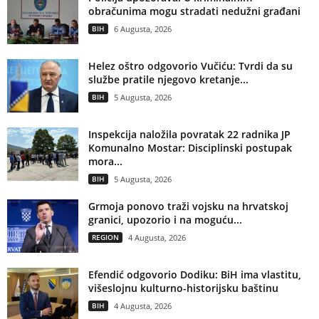
obračunima mogu stradati nedužni građani
BIH
6 Augusta, 2026
Helez oštro odgovorio Vučiću: Tvrdi da su
službe pratile njegovo kretanje...
BIH
5 Augusta, 2026
Inspekcija naložila povratak 22 radnika JP
Komunalno Mostar: Disciplinski postupak
mora...
BIH
5 Augusta, 2026
Grmoja ponovo traži vojsku na hrvatskoj
granici, upozorio i na moguću...
REGION
4 Augusta, 2026
Efendić odgovorio Dodiku: BiH ima vlastitu,
višeslojnu kulturno-historijsku baštinu
BIH
4 Augusta, 2026