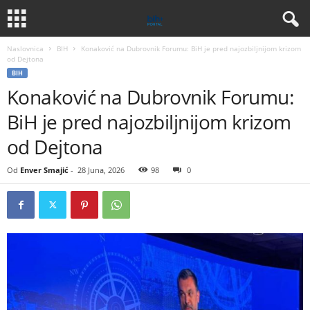
Naslovnica
BIH
Konaković na Dubrovnik Forumu: BiH je pred najozbiljnijom krizom
od Dejtona
BIH
Konaković na Dubrovnik Forumu:
BiH je pred najozbiljnijom krizom
od Dejtona
Od
Enver Smajić
-
28 Juna, 2026
98
0