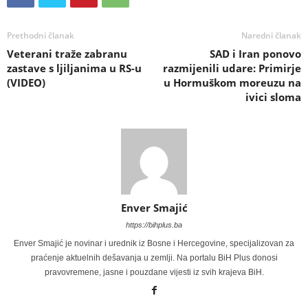
Prethodni članak
Naredni članak
Veterani traže zabranu
SAD i Iran ponovo
zastave s ljiljanima u RS-u
razmijenili udare: Primirje
(VIDEO)
u Hormuškom moreuzu na
ivici sloma
Enver Smajić
https://bihplus.ba
Enver Smajić je novinar i urednik iz Bosne i Hercegovine, specijalizovan za
praćenje aktuelnih dešavanja u zemlji. Na portalu BiH Plus donosi
pravovremene, jasne i pouzdane vijesti iz svih krajeva BiH.