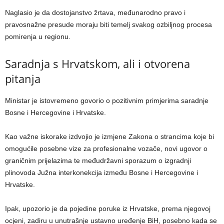
Naglasio je da dostojanstvo žrtava, međunarodno pravo i
pravosnažne presude moraju biti temelj svakog ozbiljnog procesa
pomirenja u regionu.
Saradnja s Hrvatskom, ali i otvorena
pitanja
Ministar je istovremeno govorio o pozitivnim primjerima saradnje
Bosne i Hercegovine i Hrvatske.
Kao važne iskorake izdvojio je izmjene Zakona o strancima koje bi
omogućile posebne vize za profesionalne vozače, novi ugovor o
graničnim prijelazima te međudržavni sporazum o izgradnji
plinovoda Južna interkonekcija između Bosne i Hercegovine i
Hrvatske.
Ipak, upozorio je da pojedine poruke iz Hrvatske, prema njegovoj
ocjeni, zadiru u unutrašnje ustavno uređenje BiH, posebno kada se