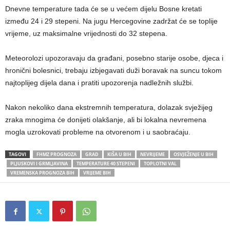
Dnevne temperature tada će se u većem dijelu Bosne kretati
između 24 i 29 stepeni. Na jugu Hercegovine zadržat će se toplije
vrijeme, uz maksimalne vrijednosti do 32 stepena.
Meteorolozi upozoravaju da građani, posebno starije osobe, djeca i
hronični bolesnici, trebaju izbjegavati duži boravak na suncu tokom
najtoplijeg dijela dana i pratiti upozorenja nadležnih službi.
Nakon nekoliko dana ekstremnih temperatura, dolazak svježijeg
zraka mnogima će donijeti olakšanje, ali bi lokalna nevremena
mogla uzrokovati probleme na otvorenom i u saobraćaju.
TAGOVI
FHMZ PROGNOZA
GRAD
KIŠA U BIH
NEVRIJEME
OSVJEŽENJE U BIH
PLJUSKOVI I GRMLJAVINA
TEMPERATURE 40 STEPENI
TOPLOTNI VAL
VREMENSKA PROGNOZA BIH
VRIJEME BIH