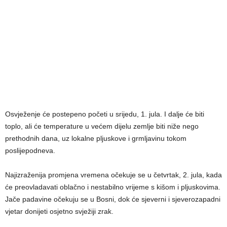
Osvježenje će postepeno početi u srijedu, 1. jula. I dalje će biti
toplo, ali će temperature u većem dijelu zemlje biti niže nego
prethodnih dana, uz lokalne pljuskove i grmljavinu tokom
poslijepodneva.
Najizraženija promjena vremena očekuje se u četvrtak, 2. jula, kada
će preovladavati oblačno i nestabilno vrijeme s kišom i pljuskovima.
Jače padavine očekuju se u Bosni, dok će sjeverni i sjeverozapadni
vjetar donijeti osjetno svježiji zrak.