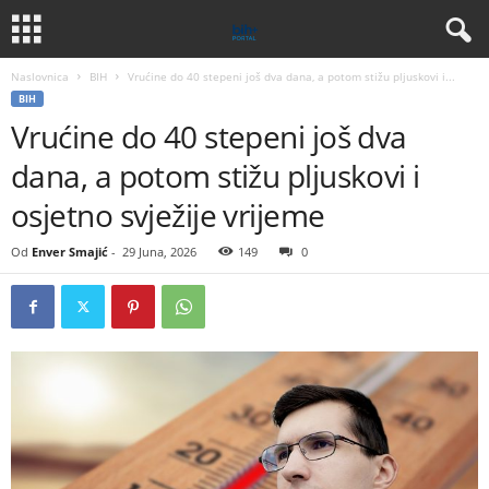
Naslovnica
BIH
Vrućine do 40 stepeni još dva dana, a potom stižu pljuskovi i...
BIH
Vrućine do 40 stepeni još dva
dana, a potom stižu pljuskovi i
osjetno svježije vrijeme
Od
Enver Smajić
-
29 Juna, 2026
149
0