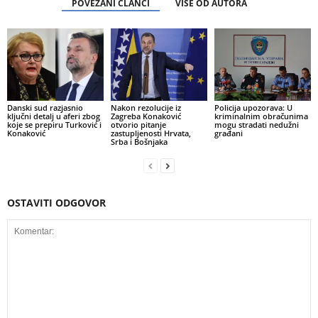
POVEZANI ČLANCI
VIŠE OD AUTORA
Danski sud razjasnio
Nakon rezolucije iz
Policija upozorava: U
ključni detalj u aferi zbog
Zagreba Konaković
kriminalnim obračunima
koje se prepiru Turković i
otvorio pitanje
mogu stradati nedužni
Konaković
zastupljenosti Hrvata,
građani
Srba i Bošnjaka
OSTAVITI ODGOVOR