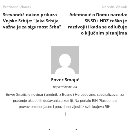
Prethodni članak
Naredni članak
Stevandić nakon prikaza
Ademović o Domu naroda:
Vojske Srbije: “Jaka Srbija
SNSD i HDZ teško je
važna je za sigurnost Srba”
razdvojiti kada se odlučuje
o ključnim pitanjima
Enver Smajić
https://bihplus.ba
Enver Smajić je novinar i urednik iz Bosne i Hercegovine, specijalizovan za
praćenje aktuelnih dešavanja u zemlji. Na portalu BiH Plus donosi
pravovremene, jasne i pouzdane vijesti iz svih krajeva BiH.