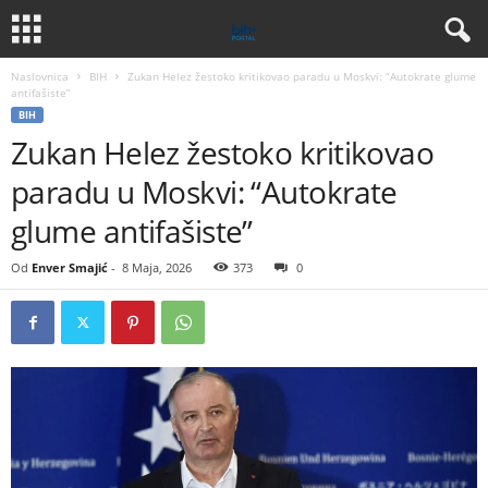
Naslovnica
BIH
Zukan Helez žestoko kritikovao paradu u Moskvi: “Autokrate glume
antifašiste”
BIH
Zukan Helez žestoko kritikovao
paradu u Moskvi: “Autokrate
glume antifašiste”
Od
Enver Smajić
-
8 Maja, 2026
373
0