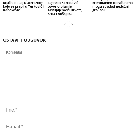
ključni detalj u aferi zbog
Zagreba Konaković
kriminalnim obračunima
koje se prepiru Turković i
otvorio pitanje
mogu stradati nedužni
Konaković
zastupljenosti Hrvata,
građani
Srba i Bošnjaka
OSTAVITI ODGOVOR