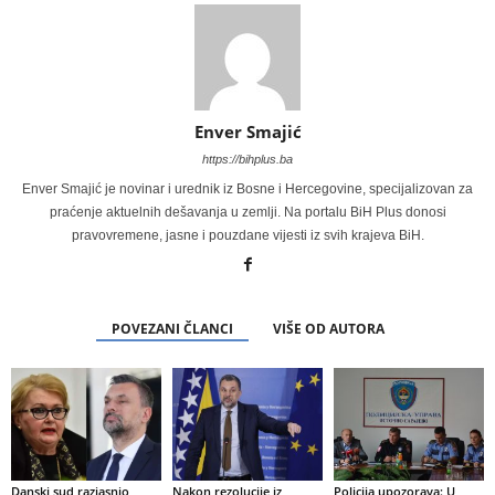
Enver Smajić
https://bihplus.ba
Enver Smajić je novinar i urednik iz Bosne i Hercegovine, specijalizovan za
praćenje aktuelnih dešavanja u zemlji. Na portalu BiH Plus donosi
pravovremene, jasne i pouzdane vijesti iz svih krajeva BiH.
POVEZANI ČLANCI
VIŠE OD AUTORA
Danski sud razjasnio
Nakon rezolucije iz
Policija upozorava: U