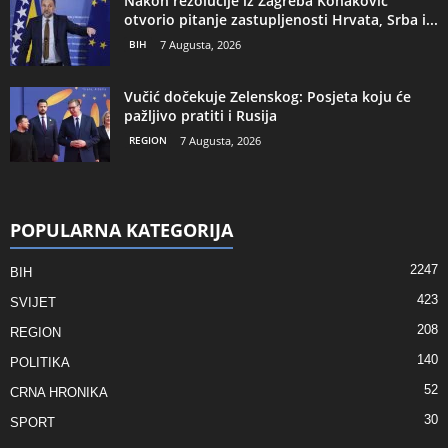
Nakon rezolucije iz Zagreba Konaković
otvorio pitanje zastupljenosti Hrvata, Srba i...
BIH
7 Augusta, 2026
Vučić dočekuje Zelenskog: Posjeta koju će
pažljivo pratiti i Rusija
REGION
7 Augusta, 2026
POPULARNA KATEGORIJA
2247
BIH
423
SVIJET
208
REGION
140
POLITIKA
52
CRNA HRONIKA
30
SPORT