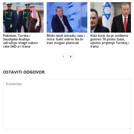
Pakistan, Turska i
Bliski istok između rata i
Katz tvrdi da je uništeno
Saudijska Arabija
mira: Galić otkrio šta bi
gotovo 70 posto Gaze,
udružuju snage nakon
Iran mogao planirati
uputio prijetnje Turskoj i
rata SAD-a i Irana
Iranu
OSTAVITI ODGOVOR