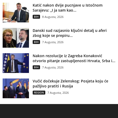
Katić nakon dvije pucnjave u Istočnom
Sarajevu: „I ja sam kao...
BIH
8 Augusta, 2026
Danski sud razjasnio ključni detalj u aferi
zbog koje se prepiru...
BIH
7 Augusta, 2026
Nakon rezolucije iz Zagreba Konaković
otvorio pitanje zastupljenosti Hrvata, Srba i...
BIH
7 Augusta, 2026
Vučić dočekuje Zelenskog: Posjeta koju će
pažljivo pratiti i Rusija
REGION
7 Augusta, 2026