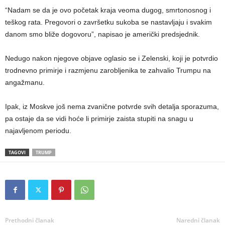
“Nadam se da je ovo početak kraja veoma dugog, smrtonosnog i
teškog rata. Pregovori o završetku sukoba se nastavljaju i svakim
danom smo bliže dogovoru”, napisao je američki predsjednik.
Nedugo nakon njegove objave oglasio se i Zelenski, koji je potvrdio
trodnevno primirje i razmjenu zarobljenika te zahvalio Trumpu na
angažmanu.
Ipak, iz Moskve još nema zvanične potvrde svih detalja sporazuma,
pa ostaje da se vidi hoće li primirje zaista stupiti na snagu u
najavljenom periodu.
TAGOVI
TRUMP
Prethodni članak
Naredni članak