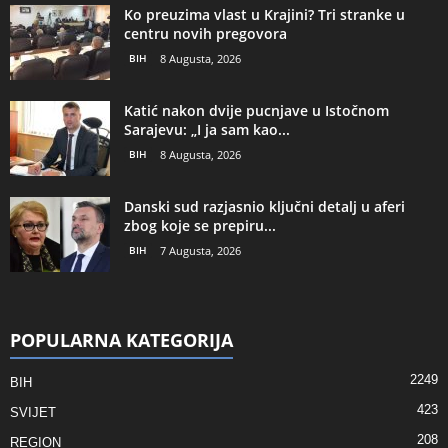
Ko preuzima vlast u Krajini? Tri stranke u
centru novih pregovora
BIH
8 Augusta, 2026
Katić nakon dvije pucnjave u Istočnom
Sarajevu: „I ja sam kao...
BIH
8 Augusta, 2026
Danski sud razjasnio ključni detalj u aferi
zbog koje se prepiru...
BIH
7 Augusta, 2026
POPULARNA KATEGORIJA
2249
BIH
423
SVIJET
208
REGION