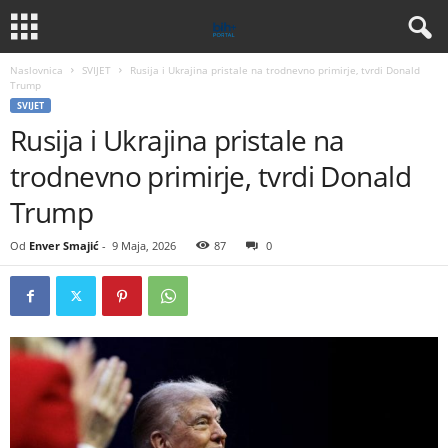
Naslovnica
SVIJET
Rusija i Ukrajina pristale na trodnevno primirje, tvrdi Donald
Trump
SVIJET
Rusija i Ukrajina pristale na
trodnevno primirje, tvrdi Donald
Trump
Od
Enver Smajić
-
9 Maja, 2026
87
0