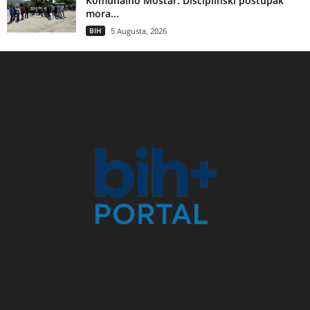
Komunalno Mostar: Disciplinski postupak
mora...
BIH
5 Augusta, 2026