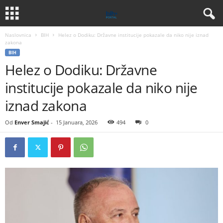
Naslovnica
BIH
Helez o Dodiku: Državne institucije pokazale da niko nije iznad
zakona
BIH
Helez o Dodiku: Državne
institucije pokazale da niko nije
iznad zakona
Od
Enver Smajić
-
15 Januara, 2026
494
0