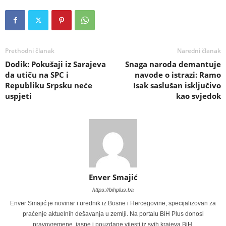
Prethodni članak
Naredni članak
Dodik: Pokušaji iz Sarajeva
Snaga naroda demantuje
da utiču na SPC i
navode o istrazi: Ramo
Republiku Srpsku neće
Isak saslušan isključivo
uspjeti
kao svjedok
Enver Smajić
https://bihplus.ba
Enver Smajić je novinar i urednik iz Bosne i Hercegovine, specijalizovan za
praćenje aktuelnih dešavanja u zemlji. Na portalu BiH Plus donosi
pravovremene, jasne i pouzdane vijesti iz svih krajeva BiH.