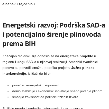
albansku zajednicu
.
Energetski razvoj: Podrška SAD-a
i potencijalno širenje plinovoda
prema BiH
Značajan dio diskusije odnosio se na
energetske projekte
u
regionu i ulogu SAD-a u njihovoj realizaciji. Američki zvaničnici
ponovo su potvrdili snažnu podršku projektu
Južne plinske
interkonekcije
, ističući da bi on:
povećao energetsku sigurnost,
donio stabilnije i ekonomski isplativije snabdijevanje plinom,
smanjio zavisnost od politički rizičnih izvora.
Puljić je prenio i zanimljivu informaciju iz razgovora s