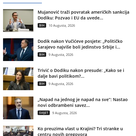
Mujanović traži povratak američkih sankcija
Dodiku: Pozvao i EU da uvede...
BIH
10 Augusta, 2026
Dodik nakon Vučićeve posjete: „Političko
Sarajevo najviše boli jedinstvo Srbije i...
BIH
9 Augusta, 2026
Trivić o Dodiku nakon presude: „Kako se i
dalje bavi politikom?...
BIH
9 Augusta, 2026
„Napad na jednog je napad na sve“: Nastao
novi odbrambeni savez...
SVIJET
9 Augusta, 2026
Ko preuzima vlast u Krajini? Tri stranke u
centru novih pregovora