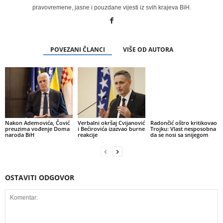
pravovremene, jasne i pouzdane vijesti iz svih krajeva BiH.
POVEZANI ČLANCI
VIŠE OD AUTORA
Radončić oštro kritikovao
Trojku: Vlast nesposobna
da se nosi sa snijegom
Nakon Ademovića, Čović
Verbalni okršaj Cvijanović
preuzima vođenje Doma
i Bećirovića izazvao burne
naroda BiH
reakcije
OSTAVITI ODGOVOR