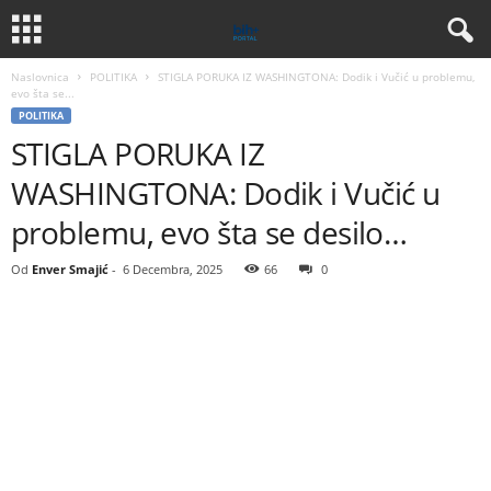
Naslovnica
POLITIKA
STIGLA PORUKA IZ WASHINGTONA: Dodik i Vučić u problemu,
evo šta se...
POLITIKA
STIGLA PORUKA IZ
WASHINGTONA: Dodik i Vučić u
problemu, evo šta se desilo…
Od
Enver Smajić
-
6 Decembra, 2025
66
0