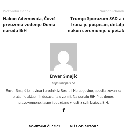
Prethodni članak
Naredni članak
Nakon Ademovića, Čović
Trump: Sporazum SAD-a i
preuzima vođenje Doma
Irana je potpisan, detalji
naroda BiH
nakon ceremonije u petak
Enver Smajić
https://bihplus.ba
Enver Smajić je novinar i urednik iz Bosne i Hercegovine, specijalizovan za
praćenje aktuelnih dešavanja u zemlji. Na portalu BiH Plus donosi
pravovremene, jasne i pouzdane vijesti iz svih krajeva BiH.
POVEZANI ČLANCI
VIŠE OD AUTORA