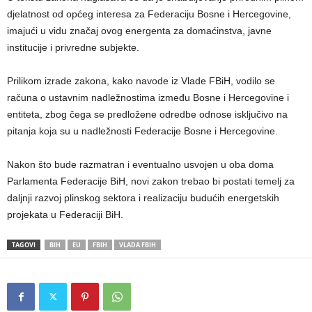
djelatnost od općeg interesa za Federaciju Bosne i Hercegovine,
imajući u vidu značaj ovog energenta za domaćinstva, javne
institucije i privredne subjekte.
Prilikom izrade zakona, kako navode iz Vlade FBiH, vodilo se
računa o ustavnim nadležnostima između Bosne i Hercegovine i
entiteta, zbog čega se predložene odredbe odnose isključivo na
pitanja koja su u nadležnosti Federacije Bosne i Hercegovine.
Nakon što bude razmatran i eventualno usvojen u oba doma
Parlamenta Federacije BiH, novi zakon trebao bi postati temelj za
daljnji razvoj plinskog sektora i realizaciju budućih energetskih
projekata u Federaciji BiH.
TAGOVI
BIH
EU
FBIH
VLADA FBIH