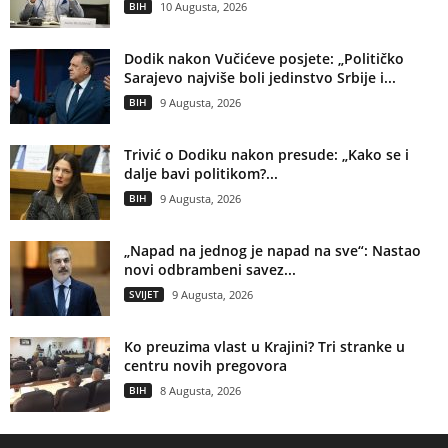
BIH
10 Augusta, 2026
Dodik nakon Vučićeve posjete: „Političko
Sarajevo najviše boli jedinstvo Srbije i...
BIH
9 Augusta, 2026
Trivić o Dodiku nakon presude: „Kako se i
dalje bavi politikom?...
BIH
9 Augusta, 2026
„Napad na jednog je napad na sve“: Nastao
novi odbrambeni savez...
SVIJET
9 Augusta, 2026
Ko preuzima vlast u Krajini? Tri stranke u
centru novih pregovora
BIH
8 Augusta, 2026