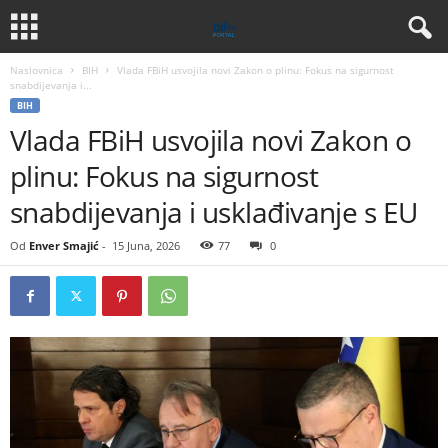
Naslovnica
BIH
Vlada FBiH usvojila novi Zakon o plinu: Fokus na sigurnost
snabdijevanja i...
BIH
Vlada FBiH usvojila novi Zakon o
plinu: Fokus na sigurnost
snabdijevanja i usklađivanje s EU
Od
Enver Smajić
-
15 Juna, 2026
77
0