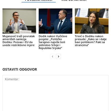
Mujanović traži povratak
Dodik nakon Vučićeve
Trivić o Dodiku nakon
američkih sankcija
posjete: „Političko
presude: „Kako se i dalje
Dodiku: Pozvao i EU da
Sarajevo najviše boli
bavi politikom? Pakt sa
uvede restriktivne mjere
jedinstvo Srbije i
strancima“
Republike Srpske“
OSTAVITI ODGOVOR