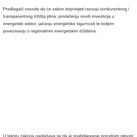
Predlagači navode da će zakon doprinijeti razvoju konkurentnog i
transparentnog tržišta plina, privlačenju novih investicija u
energetski sektor, jačanju energetske sigurnosti te boljem
povezivanju s regionalnim energetskim tržištima.
U tekstu zakona naglašava se da je snabdijevanje prirodnim plinom