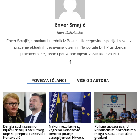
Enver Smajić
https://bihplus.ba
Enver Smajić je novinar i urednik iz Bosne i Hercegovine, specijalizovan za
praćenje aktuelnih dešavanja u zemlji. Na portalu BiH Plus donosi
pravovremene, jasne i pouzdane vijesti iz svih krajeva BiH.
POVEZANI ČLANCI
VIŠE OD AUTORA
Danski sud razjasnio
Nakon rezolucije iz
Policija upozorava: U
ključni detalj u aferi zbog
Zagreba Konaković
kriminalnim obračunima
koje se prepiru Turković i
otvorio pitanje
mogu stradati nedužni
Konaković
zastupljenosti Hrvata,
građani