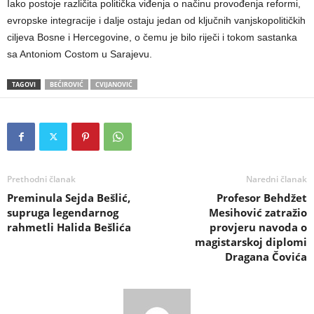
Iako postoje različita politička viđenja o načinu provođenja reformi,
evropske integracije i dalje ostaju jedan od ključnih vanjskopolitičkih
ciljeva Bosne i Hercegovine, o čemu je bilo riječi i tokom sastanka
sa Antoniom Costom u Sarajevu.
TAGOVI
BEĆIROVIĆ
CVIJANOVIĆ
Prethodni članak
Naredni članak
Preminula Sejda Bešlić,
Profesor Behdžet
supruga legendarnog
Mesihović zatražio
rahmetli Halida Bešlića
provjeru navoda o
magistarskoj diplomi
Dragana Čovića