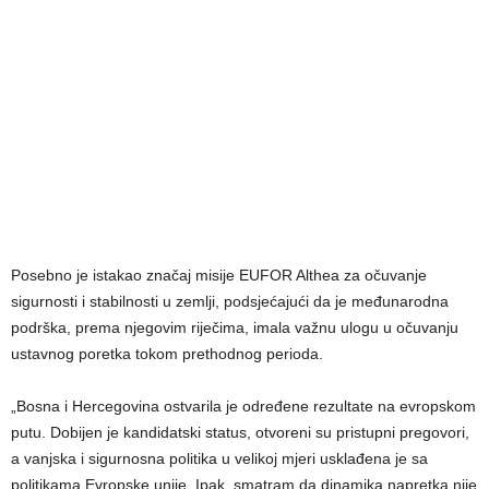
Posebno je istakao značaj misije EUFOR Althea za očuvanje
sigurnosti i stabilnosti u zemlji, podsjećajući da je međunarodna
podrška, prema njegovim riječima, imala važnu ulogu u očuvanju
ustavnog poretka tokom prethodnog perioda.
„Bosna i Hercegovina ostvarila je određene rezultate na evropskom
putu. Dobijen je kandidatski status, otvoreni su pristupni pregovori,
a vanjska i sigurnosna politika u velikoj mjeri usklađena je sa
politikama Evropske unije. Ipak, smatram da dinamika napretka nije