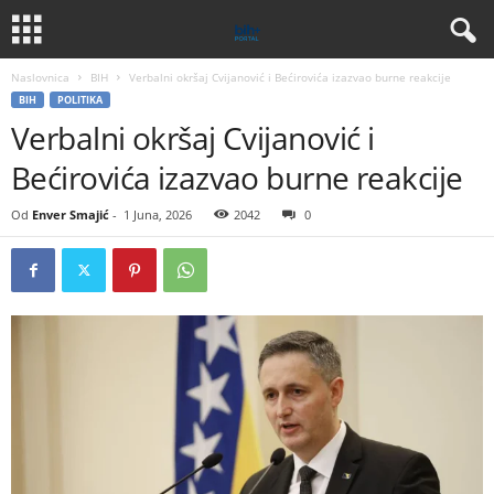
Naslovnica
BIH
Verbalni okršaj Cvijanović i Bećirovića izazvao burne reakcije
BIH
POLITIKA
Verbalni okršaj Cvijanović i
Bećirovića izazvao burne reakcije
Od
Enver Smajić
-
1 Juna, 2026
2042
0