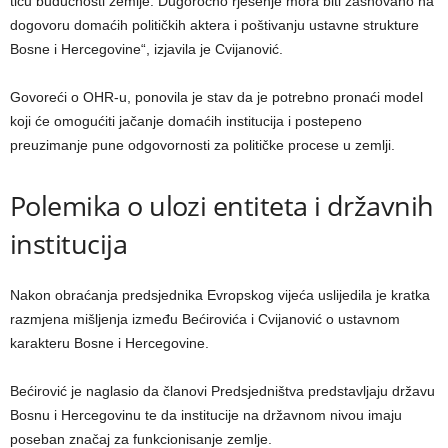
tiču budućnosti zemlje. Dugoročno rješenje mora biti zasnovano na
dogovoru domaćih političkih aktera i poštivanju ustavne strukture
Bosne i Hercegovine“, izjavila je Cvijanović.
Govoreći o OHR-u, ponovila je stav da je potrebno pronaći model
koji će omogućiti jačanje domaćih institucija i postepeno
preuzimanje pune odgovornosti za političke procese u zemlji.
Polemika o ulozi entiteta i državnih
institucija
Nakon obraćanja predsjednika Evropskog vijeća uslijedila je kratka
razmjena mišljenja između Bećirovića i Cvijanović o ustavnom
karakteru Bosne i Hercegovine.
Bećirović je naglasio da članovi Predsjedništva predstavljaju državu
Bosnu i Hercegovinu te da institucije na državnom nivou imaju
poseban značaj za funkcionisanje zemlje.