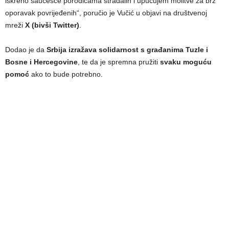
iskreno saučešće porodicama stradalih i upućujem molitve za brz
oporavak povrijeđenih“, poručio je Vučić u objavi na društvenoj
mreži
X (bivši Twitter)
.
Dodao je da
Srbija izražava solidarnost s građanima Tuzle i
Bosne i Hercegovine
, te da je spremna pružiti
svaku moguću
pomoć
ako to bude potrebno.