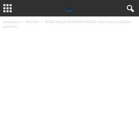
Naslovnica
POLITIKA
POTEZ KOJI JE IZNENADIO MNOGE: Vučić izrazio saučešće
povodom…