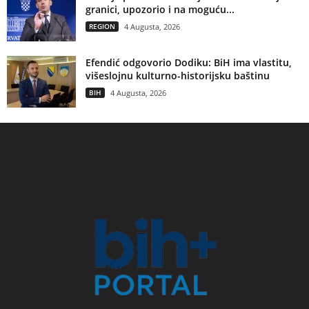
granici, upozorio i na moguću...
REGION
4 Augusta, 2026
Efendić odgovorio Dodiku: BiH ima vlastitu,
višeslojnu kulturno-historijsku baštinu
BIH
4 Augusta, 2026