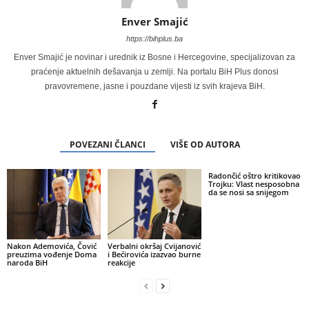
Enver Smajić
https://bihplus.ba
Enver Smajić je novinar i urednik iz Bosne i Hercegovine, specijalizovan za
praćenje aktuelnih dešavanja u zemlji. Na portalu BiH Plus donosi
pravovremene, jasne i pouzdane vijesti iz svih krajeva BiH.
POVEZANI ČLANCI
VIŠE OD AUTORA
Radončić oštro kritikovao
Trojku: Vlast nesposobna
da se nosi sa snijegom
Nakon Ademovića, Čović
Verbalni okršaj Cvijanović
preuzima vođenje Doma
i Bećirovića izazvao burne
naroda BiH
reakcije