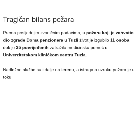
Tragičan bilans požara
Prema posljednjim zvaničnim podacima, u
požaru koji je zahvatio
dio zgrade Doma penzionera u Tuzli
život je izgubilo
11 osoba
,
dok je
35 povrijeđenih
zatražilo medicinsku pomoć u
Univerzitetskom kliničkom centru Tuzla
.
Nadležne službe su i dalje na terenu, a istraga o uzroku požara je u
toku.