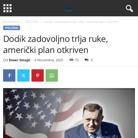
Naslovnica
POLITIKA
Dodik zadovoljno trlja ruke, američki plan otkriven
POLITIKA
Dodik zadovoljno trlja ruke,
američki plan otkriven
Od
Enver Smajić
-
6 Novembra, 2025
73
0