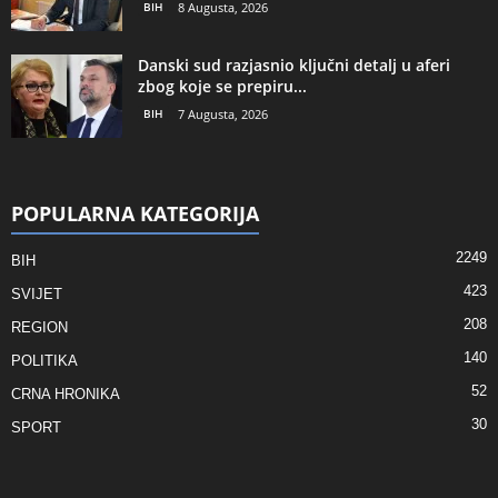
BIH
8 Augusta, 2026
Danski sud razjasnio ključni detalj u aferi
zbog koje se prepiru...
BIH
7 Augusta, 2026
POPULARNA KATEGORIJA
2249
BIH
423
SVIJET
208
REGION
140
POLITIKA
52
CRNA HRONIKA
30
SPORT