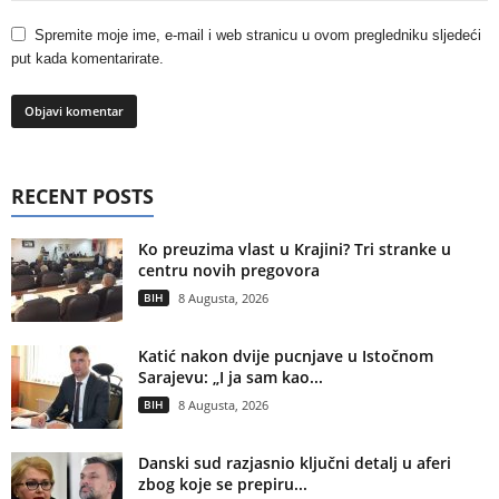
Spremite moje ime, e-mail i web stranicu u ovom pregledniku sljedeći
put kada komentarirate.
RECENT POSTS
Ko preuzima vlast u Krajini? Tri stranke u
centru novih pregovora
BIH
8 Augusta, 2026
Katić nakon dvije pucnjave u Istočnom
Sarajevu: „I ja sam kao...
BIH
8 Augusta, 2026
Danski sud razjasnio ključni detalj u aferi
zbog koje se prepiru...