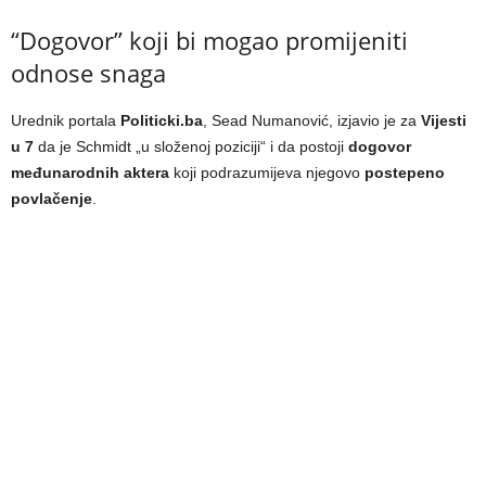
“Dogovor” koji bi mogao promijeniti
odnose snaga
Urednik portala
Politicki.ba
, Sead Numanović, izjavio je za
Vijesti
u 7
da je Schmidt „u složenoj poziciji“ i da postoji
dogovor
međunarodnih aktera
koji podrazumijeva njegovo
postepeno
povlačenje
.