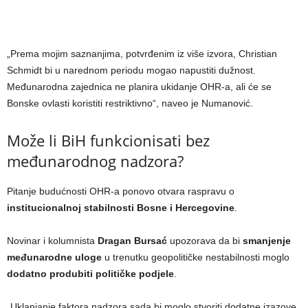
„Prema mojim saznanjima, potvrđenim iz više izvora, Christian
Schmidt bi u narednom periodu mogao napustiti dužnost.
Međunarodna zajednica ne planira ukidanje OHR-a, ali će se
Bonske ovlasti koristiti restriktivno“, naveo je Numanović.
Može li BiH funkcionisati bez
međunarodnog nadzora?
Pitanje budućnosti OHR-a ponovo otvara raspravu o
institucionalnoj stabilnosti Bosne i Hercegovine
.
Novinar i kolumnista
Dragan Bursać
upozorava da bi
smanjenje
međunarodne uloge
u trenutku geopolitičke nestabilnosti moglo
dodatno produbiti političke podjele
.
„Uklanjanje faktora nadzora sada bi moglo stvoriti dodatne izazove.