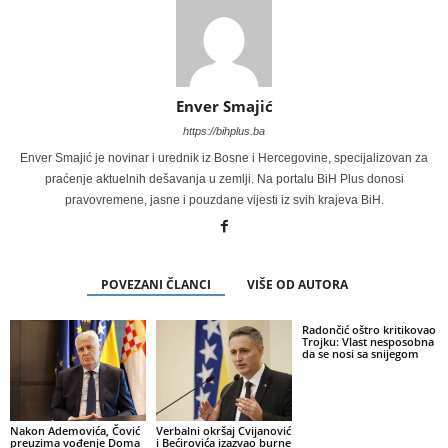
Enver Smajić
https://bihplus.ba
Enver Smajić je novinar i urednik iz Bosne i Hercegovine, specijalizovan za
praćenje aktuelnih dešavanja u zemlji. Na portalu BiH Plus donosi
pravovremene, jasne i pouzdane vijesti iz svih krajeva BiH.
POVEZANI ČLANCI
VIŠE OD AUTORA
Radončić oštro kritikovao
Trojku: Vlast nesposobna
da se nosi sa snijegom
Nakon Ademovića, Čović
Verbalni okršaj Cvijanović
preuzima vođenje Doma
i Bećirovića izazvao burne