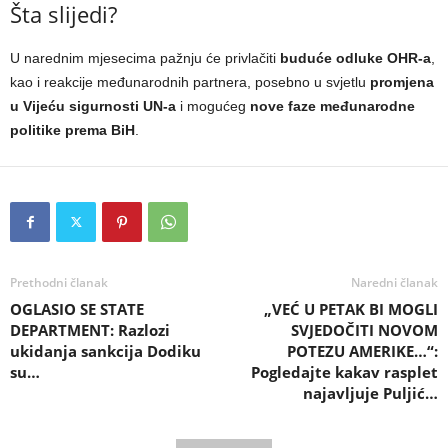
Šta slijedi?
U narednim mjesecima pažnju će privlačiti
buduće odluke OHR-a
,
kao i reakcije međunarodnih partnera, posebno u svjetlu
promjena
u Vijeću sigurnosti UN-a
i mogućeg
nove faze međunarodne
politike prema BiH
.
Prethodni članak
Naredni članak
OGLASIO SE STATE
„VEĆ U PETAK BI MOGLI
DEPARTMENT: Razlozi
SVJEDOČITI NOVOM
ukidanja sankcija Dodiku
POTEZU AMERIKE…“:
su…
Pogledajte kakav rasplet
najavljuje Puljić…