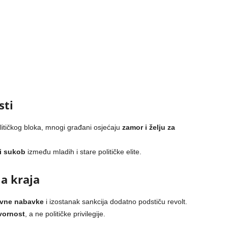
sti
litičkog bloka, mnogi građani osjećaju
zamor i želju za
i sukob
između mladih i stare političke elite.
a kraja
javne nabavke
i izostanak sankcija dodatno podstiču revolt.
vornost
, a ne političke privilegije.