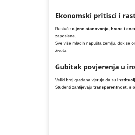
Ekonomski pritisci i ra
Rastuće
cijene stanovanja, hrane i ene
zaposlene.
Sve više mladih napušta zemlju, dok se on
života.
Gubitak povjerenja u ins
Veliki broj građana vjeruje da su
instituc
Studenti zahtijevaju
transparentnost, sl