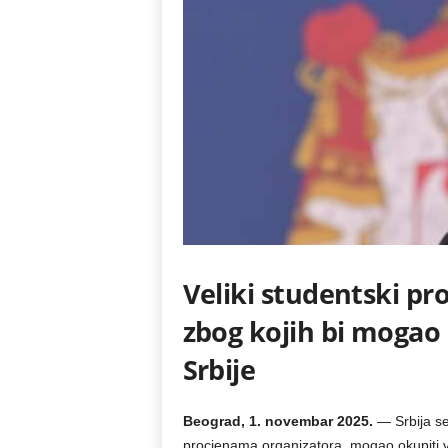
Veliki studentski pr
zbog kojih bi mogao 
Srbije
Beograd, 1. novembar 2025.
— Srbija s
procjenama organizatora, mogao okupiti 