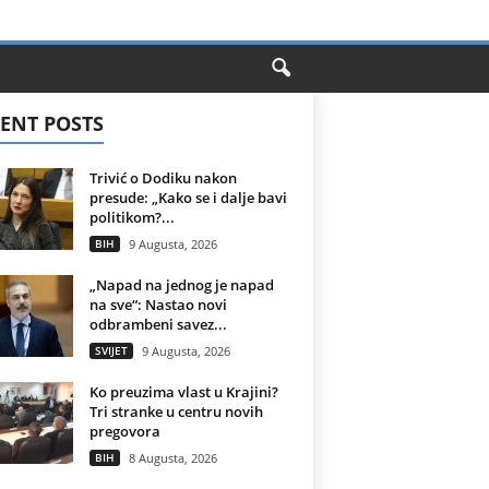
ENT POSTS
Trivić o Dodiku nakon
presude: „Kako se i dalje bavi
politikom?...
BIH
9 Augusta, 2026
„Napad na jednog je napad
na sve“: Nastao novi
odbrambeni savez...
SVIJET
9 Augusta, 2026
Ko preuzima vlast u Krajini?
Tri stranke u centru novih
pregovora
BIH
8 Augusta, 2026