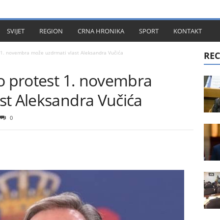
KT
SVIJET
REGION
CRNA HRONIKA
SPORT
KONTAKT
 1. novembra može uzdrmati vlast Aleksandra Vučića
REC
o protest 1. novembra
st Aleksandra Vučića
0