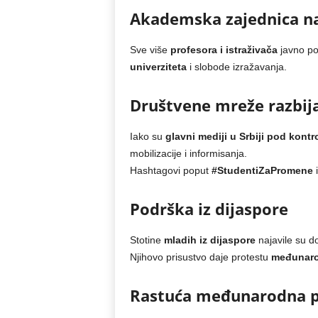
Akademska zajednica na
Sve više
profesora i istraživača
javno po
univerziteta
i slobode izražavanja.
Društvene mreže razbij
Iako su
glavni mediji u Srbiji pod kontr
mobilizacije i informisanja.
Hashtagovi poput
#StudentiZaPromene
Podrška iz dijaspore
Stotine
mladih iz dijaspore
najavile su d
Njihovo prisustvo daje protestu
međunaro
Rastuća međunarodna p