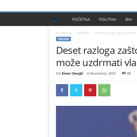
PRIVACY POLICY
IMPRESSUM
O NAMA
KONTA
B
POČETNA
POLITIKA
BIH
I
Naslovnica
REGION
Deset razloga zašto protest
REGION
Deset razloga zašt
H
može uzdrmati vla
P
l
Od
Enver Smajić
-
6 Novembra, 2025
88
u
s