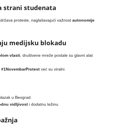
 strani studenata
država proteste, naglašavajući važnost
autonomije
aju medijsku blokadu
olom vlasti
, društvene mreže postale su glavni alat
i
#1NovembarProtest
već su viralni.
olazak u Beograd.
dnu vidljivost
i dodatnu težinu.
ažnja