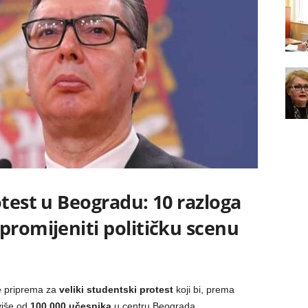
otest u Beogradu: 10 razloga
promijeniti političku scenu
e priprema za
veliki studentski protest
koji bi, prema
više od
100.000 učesnika
u centru Beograda.