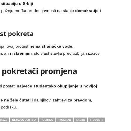
e
situaciju u Srbiji
.
ti pažnju međunarodne javnosti na stanje
demokratije i
st pokreta
nja, ovaj protest
nema stranačke vođe
.
 ali i iskrenijim
, što vlast stavlja pred ozbiljan izazov.
o pokretači promjena
 postati
najveće studentsko okupljanje u novijoj
e ne žele ćutati
i da njihovi zahtjevi za
pravdom,
u podršku.
MREŽE
NEZADOVOLJSTVO
POLITIKA
PROMJENE
SRBIJA
STUDENTI