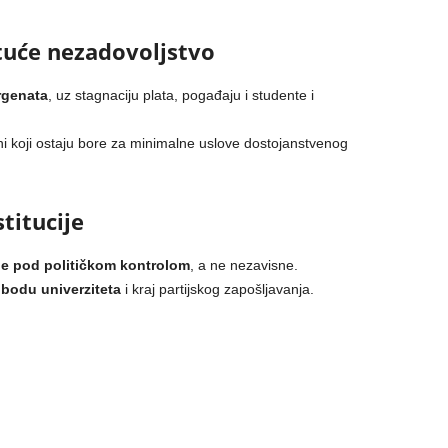
stuće nezadovoljstvo
rgenata
, uz stagnaciju plata, pogađaju i studente i
i koji ostaju bore za minimalne uslove dostojanstvenog
titucije
ije pod političkom kontrolom
, a ne nezavisne.
obodu univerziteta
i kraj partijskog zapošljavanja.