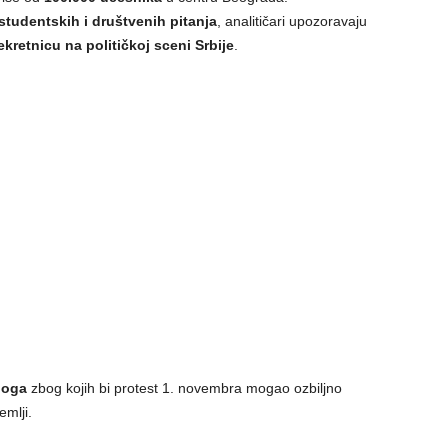
studentskih i društvenih pitanja
, analitičari upozoravaju
ekretnicu na političkoj sceni Srbije
.
loga
zbog kojih bi protest 1. novembra mogao ozbiljno
emlji.