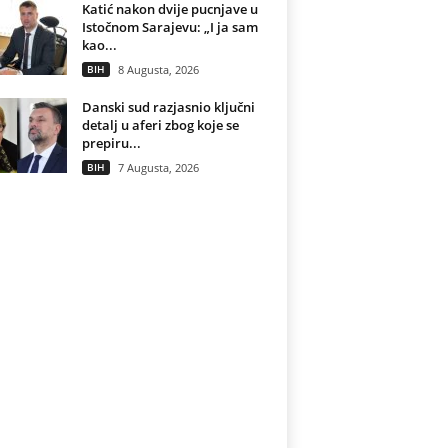
Katić nakon dvije pucnjave u
Istočnom Sarajevu: „I ja sam
kao...
BIH
8 Augusta, 2026
Danski sud razjasnio ključni
detalj u aferi zbog koje se
prepiru...
BIH
7 Augusta, 2026