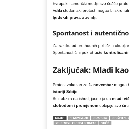
Evropski i američki mediji sve češće prat
Veliki studentski protest mogao bi skrenu
ljudskih prava
u zemlji.
Spontanost i autentično
Za razliku od prethodnih političkih okuplja
Spontanost čini pokret
teže kontrolisanim,
Zaključak: Mladi ka
Protest zakazan za
1. novembar
mogao bi
istoriji Srbije
.
Bez obzira na ishod, jasno je da
mladi viš
slobodom i promjenom
dobijaju sve šir
TAGOVI
1. NOVEMBAR
DIJASPORA
DRUŠTVENE 
STUDENTSKI PROTEST BEOGRAD
VUČIĆ