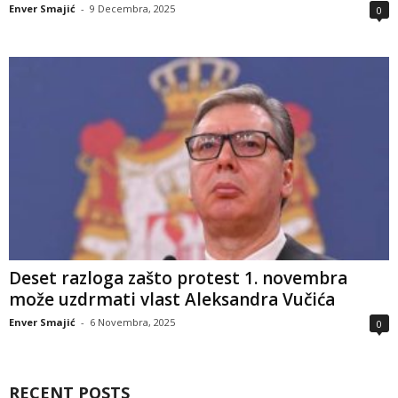
Enver Smajić
-
9 Decembra, 2025
0
Deset razloga zašto protest 1. novembra
može uzdrmati vlast Aleksandra Vučića
Enver Smajić
-
6 Novembra, 2025
0
RECENT POSTS