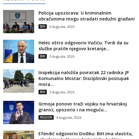
Policija upozorava: U kriminalnim
obračunima mogu stradati nedužni građani
BIH
6 Augusta, 2026
Helez oštro odgovorio Vučiću: Tvrdi da su
službe pratile njegovo kretanje...
BIH
5 Augusta, 2026
Inspekcija naložila povratak 22 radnika JP
Komunalno Mostar: Disciplinski postupak
mora...
BIH
5 Augusta, 2026
Grmoja ponovo traži vojsku na hrvatskoj
granici, upozorio i na moguću...
REGION
4 Augusta, 2026
Efendić odgovorio Dodiku: BiH ima vlastitu,