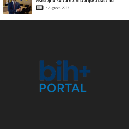
višeslojnu kulturno-historijsku baštinu
BIH
4 Augusta, 2026