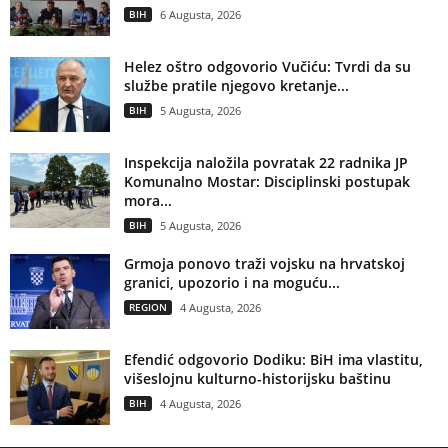
BIH
6 Augusta, 2026
Helez oštro odgovorio Vučiću: Tvrdi da su
službe pratile njegovo kretanje...
BIH
5 Augusta, 2026
Inspekcija naložila povratak 22 radnika JP
Komunalno Mostar: Disciplinski postupak
mora...
BIH
5 Augusta, 2026
Grmoja ponovo traži vojsku na hrvatskoj
granici, upozorio i na moguću...
REGION
4 Augusta, 2026
Efendić odgovorio Dodiku: BiH ima vlastitu,
višeslojnu kulturno-historijsku baštinu
BIH
4 Augusta, 2026