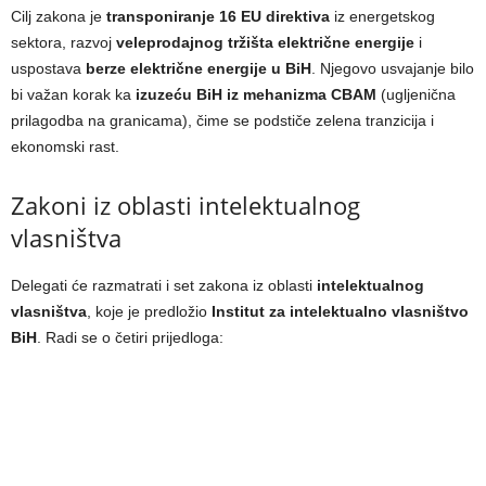
Cilj zakona je
transponiranje 16 EU direktiva
iz energetskog
sektora, razvoj
veleprodajnog tržišta električne energije
i
uspostava
berze električne energije u BiH
. Njegovo usvajanje bilo
bi važan korak ka
izuzeću BiH iz mehanizma CBAM
(ugljenična
prilagodba na granicama), čime se podstiče zelena tranzicija i
ekonomski rast.
Zakoni iz oblasti intelektualnog
vlasništva
Delegati će razmatrati i set zakona iz oblasti
intelektualnog
vlasništva
, koje je predložio
Institut za intelektualno vlasništvo
BiH
. Radi se o četiri prijedloga: