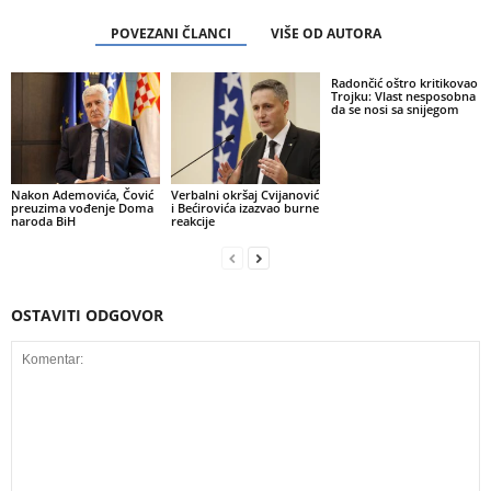
POVEZANI ČLANCI
VIŠE OD AUTORA
Radončić oštro kritikovao
Trojku: Vlast nesposobna
da se nosi sa snijegom
Nakon Ademovića, Čović
Verbalni okršaj Cvijanović
preuzima vođenje Doma
i Bećirovića izazvao burne
naroda BiH
reakcije
OSTAVITI ODGOVOR