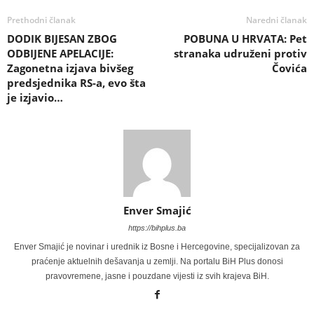
Prethodni članak
Naredni članak
DODIK BIJESAN ZBOG
POBUNA U HRVATA: Pet
ODBIJENE APELACIJE:
stranaka udruženi protiv
Zagonetna izjava bivšeg
Čovića
predsjednika RS-a, evo šta
je izjavio…
Enver Smajić
https://bihplus.ba
Enver Smajić je novinar i urednik iz Bosne i Hercegovine, specijalizovan za
praćenje aktuelnih dešavanja u zemlji. Na portalu BiH Plus donosi
pravovremene, jasne i pouzdane vijesti iz svih krajeva BiH.