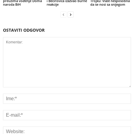
preuzima vođenje Doma
i Bećirovića izazvao burne
Trojku: Vlast nesposobna
naroda BiH
reakcije
da se nosi sa snijegom
OSTAVITI ODGOVOR