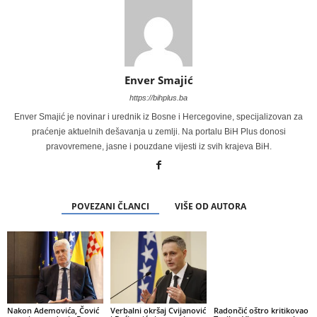
Enver Smajić
https://bihplus.ba
Enver Smajić je novinar i urednik iz Bosne i Hercegovine, specijalizovan za
praćenje aktuelnih dešavanja u zemlji. Na portalu BiH Plus donosi
pravovremene, jasne i pouzdane vijesti iz svih krajeva BiH.
POVEZANI ČLANCI
VIŠE OD AUTORA
Nakon Ademovića, Čović
Verbalni okršaj Cvijanović
Radončić oštro kritikovao