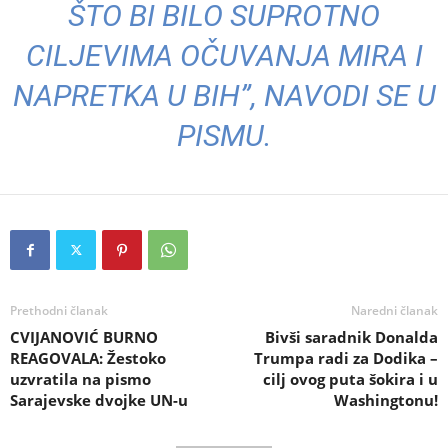
ŠTO BI BILO SUPROTNO
CILJEVIMA OČUVANJA MIRA I
NAPRETKA U BIH”, NAVODI SE U
PISMU.
Prethodni članak
Naredni članak
CVIJANOVIĆ BURNO
Bivši saradnik Donalda
REAGOVALA: Žestoko
Trumpa radi za Dodika –
uzvratila na pismo
cilj ovog puta šokira i u
Sarajevske dvojke UN-u
Washingtonu!