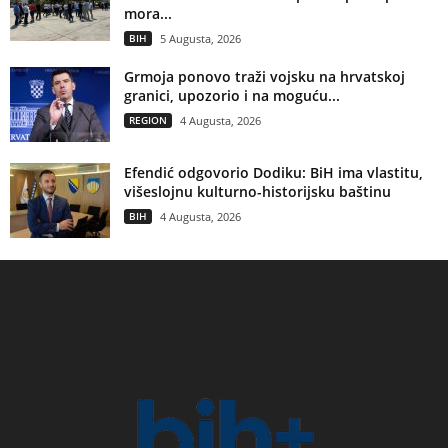
mora...
BIH
5 Augusta, 2026
Grmoja ponovo traži vojsku na hrvatskoj
granici, upozorio i na moguću...
REGION
4 Augusta, 2026
Efendić odgovorio Dodiku: BiH ima vlastitu,
višeslojnu kulturno-historijsku baštinu
BIH
4 Augusta, 2026