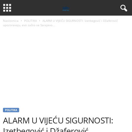
Naslovnica
POLITIKA
ALARM U VIJEĆU SIGURNOSTI: Izetbegović i Džaferović
upozoravaju, evo zašto se Sarajevo...
POLITIKA
ALARM U VIJEĆU SIGURNOSTI:
Izetbegović i Džaferović