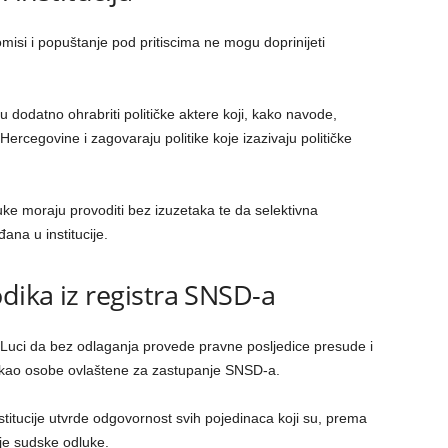
omisi i popuštanje pod pritiscima ne mogu doprinijeti
 dodatno ohrabriti političke aktere koji, kako navode,
ercegovine i zagovaraju politike koje izazivaju političke
ke moraju provoditi bez izuzetaka te da selektivna
na u institucije.
dika iz registra SNSD-a
Luci da bez odlaganja provede pravne posljedice presude i
ra kao osobe ovlaštene za zastupanje SNSD-a.
itucije utvrde odgovornost svih pojedinaca koji su, prema
je sudske odluke.