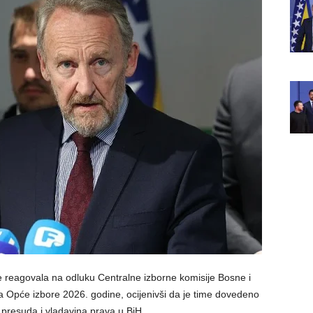
e reagovala na odluku Centralne izborne komisije Bosne i
a Opće izbore 2026. godine, ocijenivši da je time dovedeno
 presuda i vladavina prava u BiH.