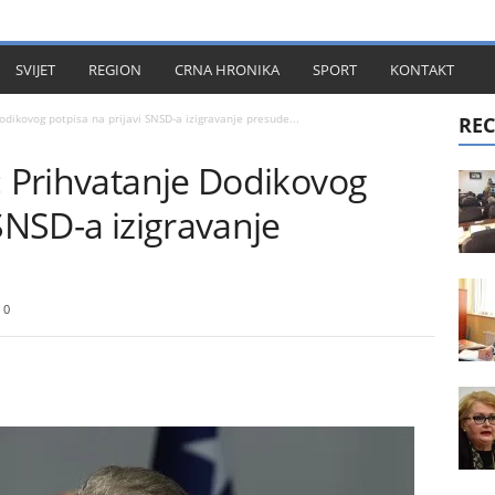
KT
SVIJET
REGION
CRNA HRONIKA
SPORT
KONTAKT
odikovog potpisa na prijavi SNSD-a izigravanje presude...
REC
: Prihvatanje Dodikovog
 SNSD-a izigravanje
0