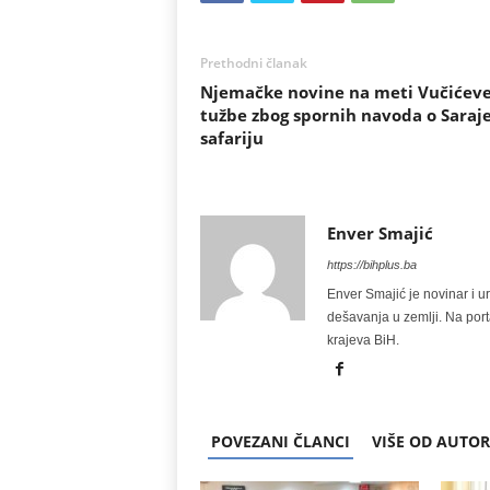
Prethodni članak
Njemačke novine na meti Vučićev
tužbe zbog spornih navoda o Saraj
safariju
Enver Smajić
https://bihplus.ba
Enver Smajić je novinar i u
dešavanja u zemlji. Na port
krajeva BiH.
POVEZANI ČLANCI
VIŠE OD AUTO