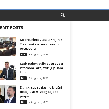
ENT POSTS
Ko preuzima vlast u Krajini?
Tri stranke u centru novih
pregovora
BIH
8 Augusta, 2026
Katić nakon dvije pucnjave u
Istočnom Sarajevu: „I ja sam
kao...
BIH
8 Augusta, 2026
Danski sud razjasnio ključni
detalj u aferi zbog koje se
prepiru...
BIH
7 Augusta, 2026