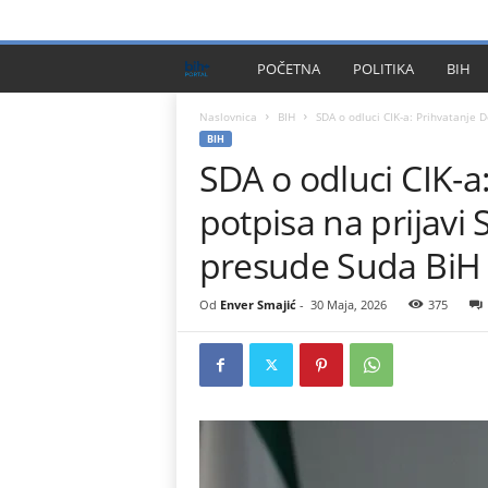
PRIVACY POLICY
IMPRESSUM
O NAMA
KONTA
B
POČETNA
POLITIKA
BIH
I
Naslovnica
BIH
SDA o odluci CIK-a: Prihvatanje D
BIH
SDA o odluci CIK-a
H
potpisa na prijavi
P
presude Suda BiH
l
Od
Enver Smajić
-
30 Maja, 2026
375
u
s