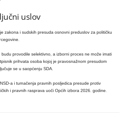
ljučni uslov
e zakona i sudskih presuda osnovni preduslov za političku
ercegovine.
 budu provodile selektivno, a izborni proces ne može imati
 potpisnik prihvata osoba kojoj je pravosnažnom presudom
ključuje se u saopćenju SDA.
SNSD-a i tumačenja pravnih posljedica presude protiv
ičkih i pravnih rasprava uoči Općih izbora 2026. godine.