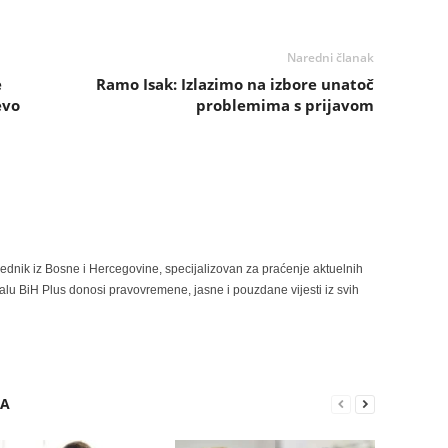
Naredni članak
e
Ramo Isak: Izlazimo na izbore unatoč
evo
problemima s prijavom
rednik iz Bosne i Hercegovine, specijalizovan za praćenje aktuelnih
alu BiH Plus donosi pravovremene, jasne i pouzdane vijesti iz svih
RA