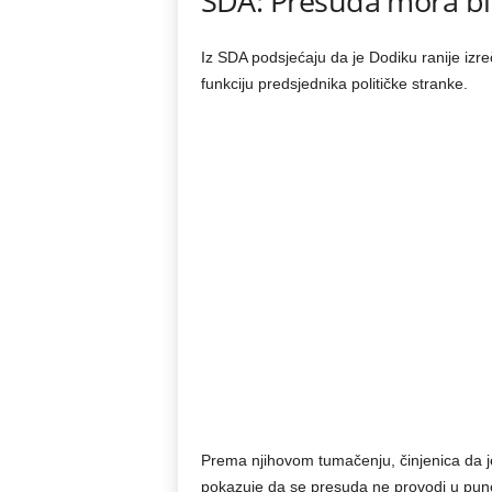
SDA: Presuda mora bi
Iz SDA podsjećaju da je Dodiku ranije izreč
funkciju predsjednika političke stranke.
Prema njihovom tumačenju, činjenica da j
pokazuje da se presuda ne provodi u pun