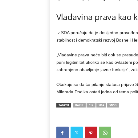
Vladavina prava kao k
Iz SDA poručuju da je dosljedno provođenj
stabilnost i demokratski razvoj Bosne i H
„Vladavine prava neće biti dok se presude
puni legitimitet ukoliko se kao ovlašteni
zabranjeno obavljanje javne funkcije“, za
Očekuje se da će pitanje statusa prijave 
Milorada Dodika ostati jedna od tema polit
TAGOVI
BAKIR
CIK
SDA
SNSD