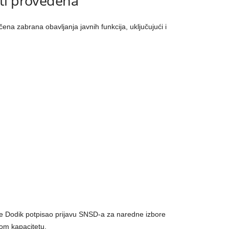
ti provedena
ena zabrana obavljanja javnih funkcija, uključujući i
e Dodik potpisao prijavu SNSD-a za naredne izbore
om kapacitetu.