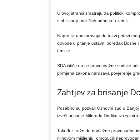
U ovoj stranci smatraju da politički kompr
stabilizaciji političkih odnosa u zemlji.
Naprotiv, upozoravaju da takvi potezi mogu
dovode u pitanje ustavni poredak Bosne i H
tenzije.
SDA ističe da se pravosnažne sudske odlu
primjena zakona narušava povjerenje građa
Zahtjev za brisanje Do
Posebno su pozvali Osnovni sud u Banjoj 
izvrši brisanje Milorada Dodika iz regist
Također traže da nadležne pravosudne inst
njihovom mišljenju, omogućili neprovođen