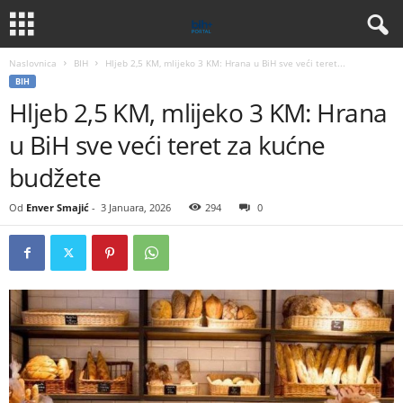
Naslovnica
BIH
Hljeb 2,5 KM, mlijeko 3 KM: Hrana u BiH sve veći teret...
BIH
Hljeb 2,5 KM, mlijeko 3 KM: Hrana
u BiH sve veći teret za kućne
budžete
Od
Enver Smajić
-
3 Januara, 2026
294
0