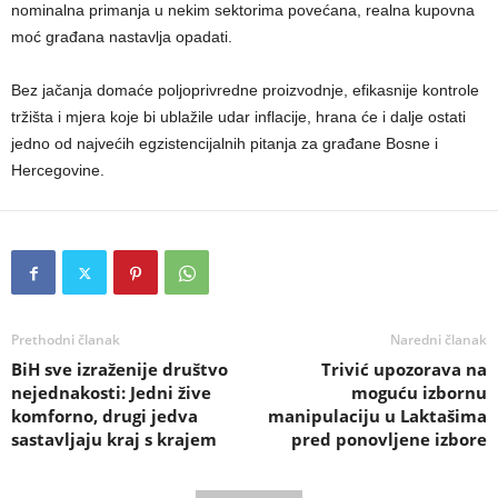
nominalna primanja u nekim sektorima povećana, realna kupovna
moć građana nastavlja opadati.
Bez jačanja domaće poljoprivredne proizvodnje, efikasnije kontrole
tržišta i mjera koje bi ublažile udar inflacije, hrana će i dalje ostati
jedno od najvećih egzistencijalnih pitanja za građane Bosne i
Hercegovine.
Prethodni članak
Naredni članak
BiH sve izraženije društvo
Trivić upozorava na
nejednakosti: Jedni žive
moguću izbornu
komforno, drugi jedva
manipulaciju u Laktašima
sastavljaju kraj s krajem
pred ponovljene izbore