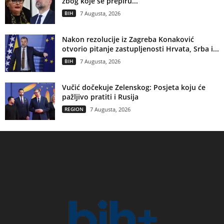
zbog koje se prepiru...
BIH
7 Augusta, 2026
Nakon rezolucije iz Zagreba Konaković
otvorio pitanje zastupljenosti Hrvata, Srba i...
BIH
7 Augusta, 2026
Vučić dočekuje Zelenskog: Posjeta koju će
pažljivo pratiti i Rusija
REGION
7 Augusta, 2026