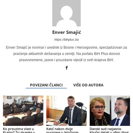
Enver Smajić
https://bihplus.ba
Enver Smajić je novinar i urednik iz Bosne i Hercegovine, specijalizovan za
praćenje aktuelnih dešavanja u zemlji. Na portalu BiH Plus donosi
pravovremene, jasne i pouzdane vijesti iz svih krajeva BiH.
POVEZANI ČLANCI
VIŠE OD AUTORA
Ko preuzima vlast u
Katić nakon dvije
Danski sud razjasnio
Krajini? Tri stranke u
pucnjave u Istočnom
ključni detalj u aferi zbog