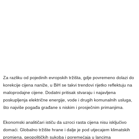
Za razliku od pojedinih evropskih tržišta, gdje povremeno dolazi do
korekcije cijena naniže, u BiH se takvi trendovi rijetko reflektuju na
maloprodajne cijene. Dodatni pritisak stvaraju i najavljena
poskupljenja električne energije, vode i drugih komunalnih usluga,
što najviše pogađa građane s niskim i prosječnim primanjima.
Ekonomski analitičari ističu da uzroci rasta cijena nisu isključivo
domaći. Globalno tržište hrane i dalje je pod utjecajem klimatskih
promjena, geopolitičkih sukoba i poremećaja u lancima