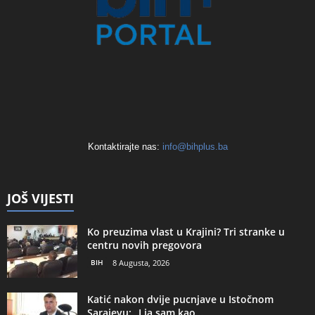
Kontaktirajte nas:
info@bihplus.ba
JOŠ VIJESTI
Ko preuzima vlast u Krajini? Tri stranke u
centru novih pregovora
BIH
8 Augusta, 2026
Katić nakon dvije pucnjave u Istočnom
Sarajevu: „I ja sam kao...