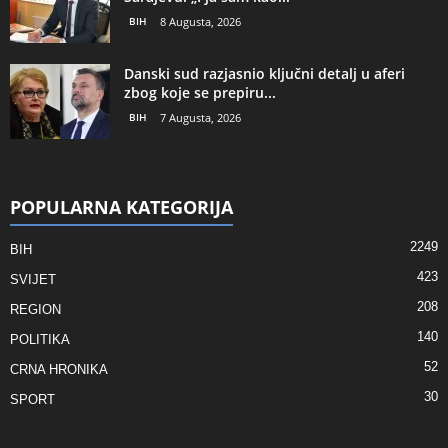
BIH
8 Augusta, 2026
Danski sud razjasnio ključni detalj u aferi
zbog koje se prepiru...
BIH
7 Augusta, 2026
POPULARNA KATEGORIJA
2249
BIH
423
SVIJET
208
REGION
140
POLITIKA
52
CRNA HRONIKA
30
SPORT