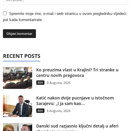
Spremite moje ime, e-mail i web stranicu u ovom pregledniku sljedeći
put kada komentarirate.
RECENT POSTS
Ko preuzima vlast u Krajini? Tri stranke u
centru novih pregovora
BIH
8 Augusta, 2026
Katić nakon dvije pucnjave u Istočnom
Sarajevu: „I ja sam kao...
BIH
8 Augusta, 2026
Danski sud razjasnio ključni detalj u aferi