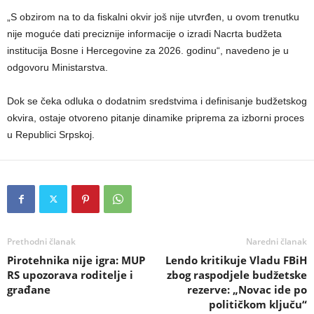
„S obzirom na to da fiskalni okvir još nije utvrđen, u ovom trenutku
nije moguće dati preciznije informacije o izradi Nacrta budžeta
institucija Bosne i Hercegovine za 2026. godinu“, navedeno je u
odgovoru Ministarstva.
Dok se čeka odluka o dodatnim sredstvima i definisanje budžetskog
okvira, ostaje otvoreno pitanje dinamike priprema za izborni proces
u Republici Srpskoj.
Prethodni članak
Naredni članak
Pirotehnika nije igra: MUP
Lendo kritikuje Vladu FBiH
RS upozorava roditelje i
zbog raspodjele budžetske
građane
rezerve: „Novac ide po
političkom ključu“