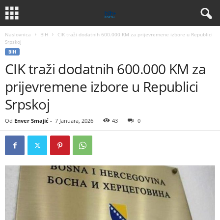
Naslovnica
BIH
CIK traži dodatnih 600.000 KM za prijevremene izbore u Republici
Srpskoj
BIH
CIK traži dodatnih 600.000 KM za
prijevremene izbore u Republici
Srpskoj
Od
Enver Smajić
-
7 Januara, 2026
43
0