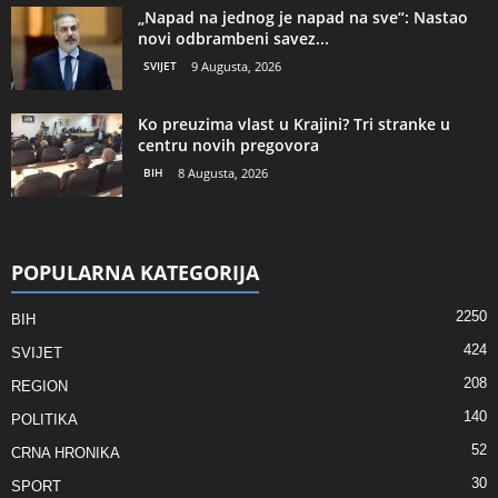
„Napad na jednog je napad na sve“: Nastao
novi odbrambeni savez...
SVIJET
9 Augusta, 2026
Ko preuzima vlast u Krajini? Tri stranke u
centru novih pregovora
BIH
8 Augusta, 2026
POPULARNA KATEGORIJA
2250
BIH
424
SVIJET
208
REGION
140
POLITIKA
52
CRNA HRONIKA
30
SPORT