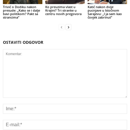
Trivić o Dodiku nakon
Ko preuzima vlast u
Katić nakon dvije
presude: „Kako se i dalje
Krajini? Tri stranke u
pucnjave u Istočnom
bavi politikom? Pakt sa
centru novih pregovora
Sarajevu: „I ja sam kao
strancima“
čovjek zabrinut“
OSTAVITI ODGOVOR