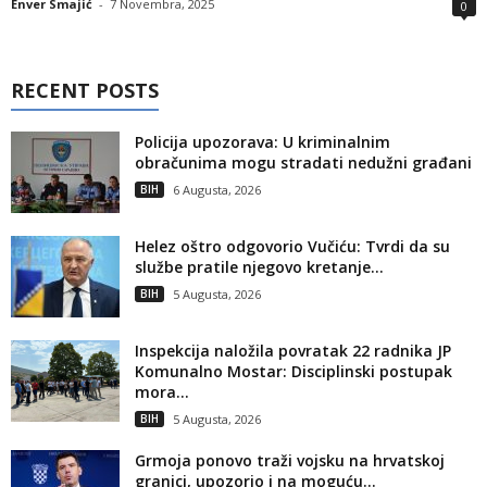
Enver Smajić
-
7 Novembra, 2025
0
RECENT POSTS
Policija upozorava: U kriminalnim
obračunima mogu stradati nedužni građani
BIH
6 Augusta, 2026
Helez oštro odgovorio Vučiću: Tvrdi da su
službe pratile njegovo kretanje...
BIH
5 Augusta, 2026
Inspekcija naložila povratak 22 radnika JP
Komunalno Mostar: Disciplinski postupak
mora...
BIH
5 Augusta, 2026
Grmoja ponovo traži vojsku na hrvatskoj
granici, upozorio i na moguću...