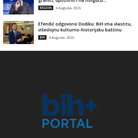
granici, upozorio i na moguću...
REGION
4 Augusta, 2026
Efendić odgovorio Dodiku: BiH ima vlastitu,
višeslojnu kulturno-historijsku baštinu
BIH
4 Augusta, 2026