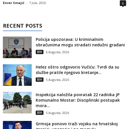
Enver Smajić
-
7 Jula, 2026
0
RECENT POSTS
Policija upozorava: U kriminalnim
obračunima mogu stradati nedužni građani
BIH
6 Augusta, 2026
Helez oštro odgovorio Vučiću: Tvrdi da su
službe pratile njegovo kretanje...
BIH
5 Augusta, 2026
Inspekcija naložila povratak 22 radnika JP
Komunalno Mostar: Disciplinski postupak
mora...
BIH
5 Augusta, 2026
Grmoja ponovo traži vojsku na hrvatskoj