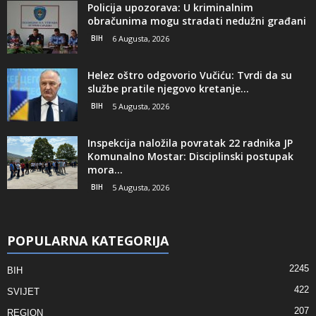
Policija upozorava: U kriminalnim
obračunima mogu stradati nedužni građani
BIH
6 Augusta, 2026
Helez oštro odgovorio Vučiću: Tvrdi da su
službe pratile njegovo kretanje...
BIH
5 Augusta, 2026
Inspekcija naložila povratak 22 radnika JP
Komunalno Mostar: Disciplinski postupak
mora...
BIH
5 Augusta, 2026
POPULARNA KATEGORIJA
2245
BIH
422
SVIJET
207
REGION