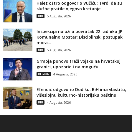
Helez oštro odgovorio Vučiću: Tvrdi da su
službe pratile njegovo kretanje...
BIH
5 Augusta, 2026
Inspekcija naložila povratak 22 radnika JP
Komunalno Mostar: Disciplinski postupak
mora...
BIH
5 Augusta, 2026
Grmoja ponovo traži vojsku na hrvatskoj
granici, upozorio i na moguću...
REGION
4 Augusta, 2026
Efendić odgovorio Dodiku: BiH ima vlastitu,
višeslojnu kulturno-historijsku baštinu
BIH
4 Augusta, 2026