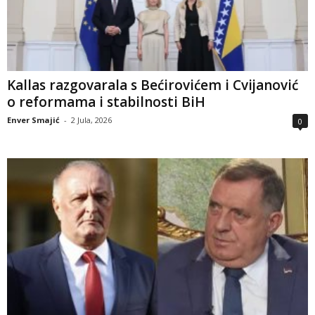
Kallas razgovarala s Bećirovićem i Cvijanović
o reformama i stabilnosti BiH
Enver Smajić
-
2 Jula, 2026
0