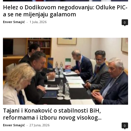
Helez o Dodikovom negodovanju: Odluke PIC-
a se ne mijenjaju galamom
Enver Smajić
-
1 Jula, 2026
0
Tajani i Konaković o stabilnosti BiH,
reformama i izboru novog visokog...
Enver Smajić
-
27 Juna, 2026
0