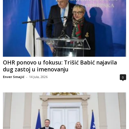
OHR ponovo u fokusu: Trišić Babić najavila
dug zastoj u imenovanju
Enver Smajić
-
14 Jula, 2026
0