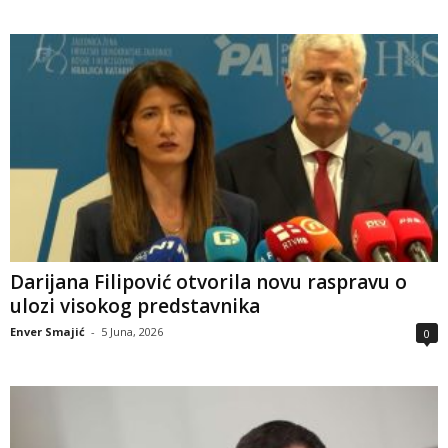
Darijana Filipović otvorila novu raspravu o
ulozi visokog predstavnika
Enver Smajić
-
5 Juna, 2026
0