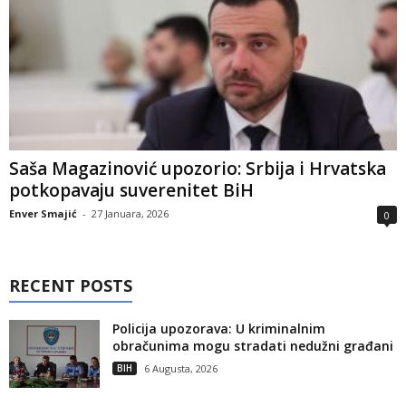
Saša Magazinović upozorio: Srbija i Hrvatska
potkopavaju suverenitet BiH
Enver Smajić
-
27 Januara, 2026
0
RECENT POSTS
Policija upozorava: U kriminalnim
obračunima mogu stradati nedužni građani
BIH
6 Augusta, 2026